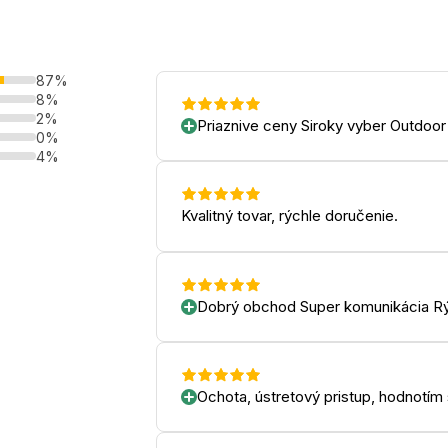
87%
8%
2%
Priaznive ceny Siroky vyber Outdoor
0%
4%
Kvalitný tovar, rýchle doručenie.
Dobrý obchod Super komunikácia Rý
Ochota, ústretový pristup, hodnotím