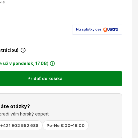
Nie
stráciou)
ie
už v pondelok, 17.08
)
Pridať do košíka
áte otázky?
oradí vám horský expert
+421 902 552 688
Po–Ne 8:00–19:00