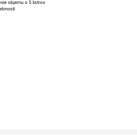
ie objemu o 5 listrov
rebností