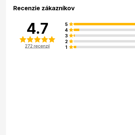
Recenzie zákazníkov
4.7
5
4
3
2
272 recenzií
1