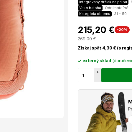
Integrovaný držiak na prilbu
Odnímateľné
Veko batoha
31 - 50
Kategória objemu
215,20 €
-20%
269,00
€
Získaj späť
4,30
€ (s regi
externý sklad
(doručen
+
−
M
P