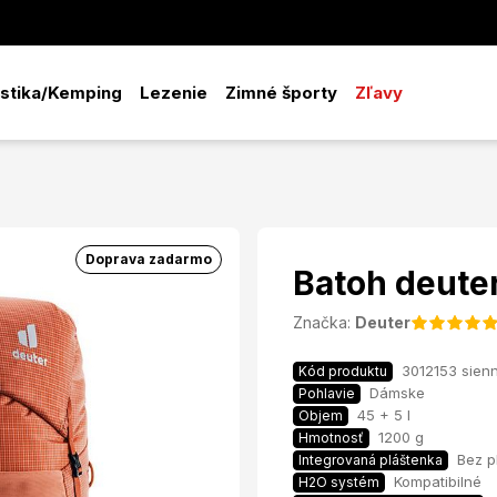
istika/Kemping
Lezenie
Zimné športy
Zľavy
Doprava zadarmo
Batoh deuter
Značka:
Deuter
3012153 sien
Kód produktu
Dámske
Pohlavie
45 + 5 l
Objem
1200 g
Hmotnosť
Bez p
Integrovaná pláštenka
Kompatibilné
H2O systém