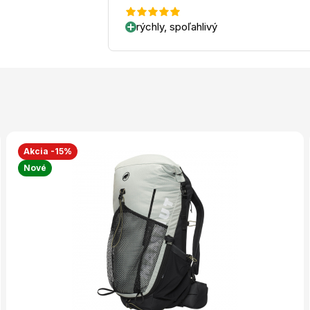
rýchly, spoľahlivý
Akcia -15%
Nové