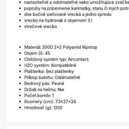
nastaviteľné a odnímateľné veko umožňujúce zväčšen
popruhy na pripevnenie karimatky, stanu či iných pot
dve bočné sieťované vrecká a jedno spredu
vrecko na hydrovak s objemom 3 l
strečové vrecko
Materiál: 200D 2x2 Polyamid Ripstop
Objem (l): 45
Chrbtový systém typ: Aircontact
H2O systém: Kompatibilné
Pláštenka: Bez pláštenky
Príklop batohu: Odnímateľné
Bedrový pás: Pevné
Držiak na helmu: Nie
Počet komôr: 1
Rozmery (cm): 73x27x24
Hmotnosť (g): 1200