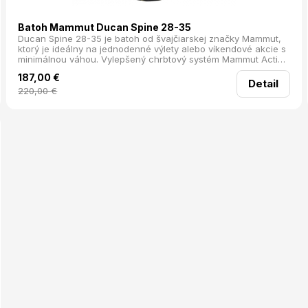
Batoh Mammut Ducan Spine 28-35
Ducan Spine 28-35 je batoh od švajčiarskej značky Mammut,
ktorý je ideálny na jednodenné výlety alebo víkendové akcie s
minimálnou váhou. Vylepšený chrbtový systém Mammut Active
Spine 3.0 sa prispôsobí pohybom vašej chrbtice a rovnomerne
187,00
€
rozloží váhu po celom tele, čo zabezpečuje pohodlné nosenie
Detail
aj počas dlhších túr.
220,00
€