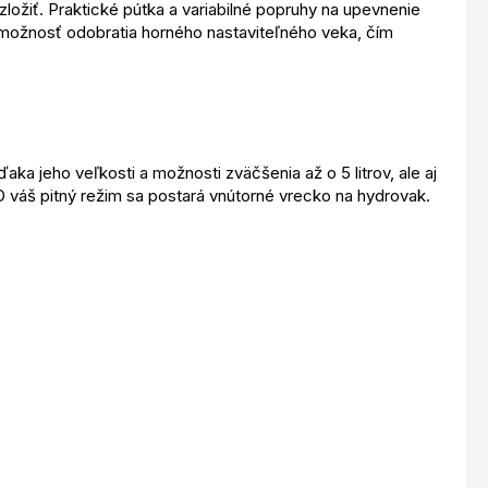
žiť. Praktické pútka a variabilné popruhy na upevnenie
j možnosť odobratia horného nastaviteľného veka, čím
aka jeho veľkosti a možnosti zväčšenia až o 5 litrov, ale aj
 váš pitný režim sa postará vnútorné vrecko na hydrovak.