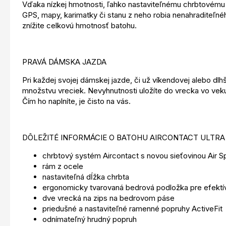
Vďaka nízkej hmotnosti, ľahko nastaviteľnému chrbtovému 
GPS, mapy, karimatky či stanu z neho robia nenahraditeľné
znížite celkovú hmotnosť batohu.
PRAVÁ DÁMSKA JAZDA
Pri každej svojej dámskej jazde, či už víkendovej alebo dlh
množstvu vreciek. Nevyhnutnosti uložíte do vrecka vo vek
Čím ho naplníte, je čisto na vás.
DÔLEŽITÉ INFORMÁCIE O BATOHU AIRCONTACT ULTRA
chrbtový systém Aircontact s novou sieťovinou Air 
rám z ocele
nastaviteľná dĺžka chrbta
ergonomicky tvarovaná bedrová podložka pre efektív
dve vrecká na zips na bedrovom páse
priedušné a nastaviteľné ramenné popruhy ActiveFit
odnímateľný hrudný popruh