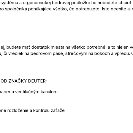
systému a ergonomickej bedrovej podložke ho nebudete chcieť zlo
ho spoločníka ponúkajúce všetko, čo potrebujete. Iste oceníte a
šej, budete mať dostatok miesta na všetko potrebné, a to nielen vď
u, či vreciek na bedrovom páse, strečovým na bokoch a vpredu. O
 OD ZNAČKY DEUTER:
Spacer a ventilačným kanálom
ne rozloženie a kontrolu záťaže