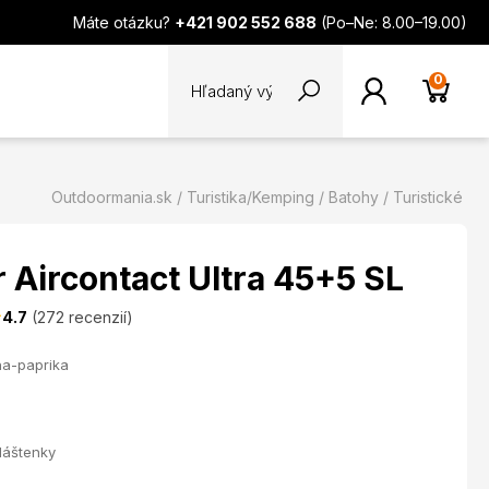
Máte otázku?
+421 902 552 688
(Po–Ne: 8.00–19.00)
0
Outdoormania.sk
Turistika/Kemping
Batohy
Turistické
 Aircontact Ultra 45+5 SL
4.7
(272 recenzií)
na-paprika
láštenky