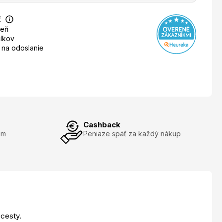
€
deň
íkov
 na odoslanie
Cashback
om
Peniaze späť za každý nákup
 cesty.