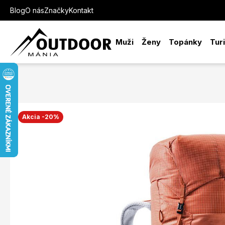
Blog
O nás
Značky
Kontakt
Muži
Ženy
Topánky
Tur
Akcia -20%