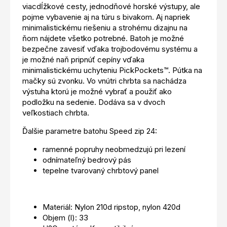
viacdĺžkové cesty, jednodňové horské výstupy, ale
pojme vybavenie aj na túru s bivakom. Aj napriek
minimalistickému riešeniu a strohému dizajnu na
ňom nájdete všetko potrebné. Batoh je možné
bezpečne zavesiť vďaka trojbodovému systému a
je možné naň pripnúť cepíny vďaka
minimalistickému uchyteniu PickPockets™. Pútka na
mačky sú zvonku. Vo vnútri chrbta sa nachádza
výstuha ktorú je možné vybrať a použiť ako
podložku na sedenie. Dodáva sa v dvoch
veľkostiach chrbta.
Ďalšie parametre batohu Speed zip 24:
ramenné popruhy neobmedzujú pri lezení
odnímateľný bedrový pás
tepelne tvarovaný chrbtový panel
Materiál: Nylon 210d ripstop, nylon 420d
Objem (l): 33