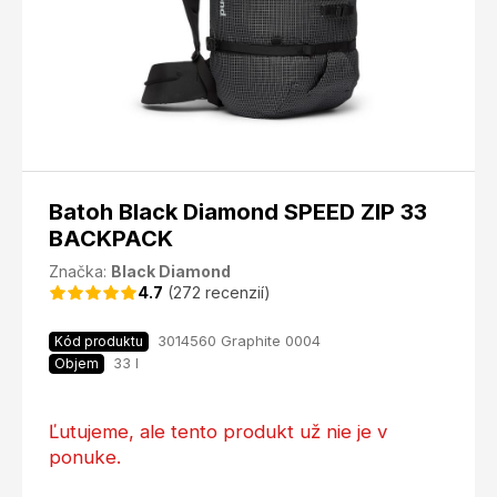
Batoh Black Diamond SPEED ZIP 33
BACKPACK
Značka:
Black Diamond
4.7
(272 recenzií)
3014560 Graphite 0004
Kód produktu
33 l
Objem
Ľutujeme, ale tento produkt už nie je v
ponuke.