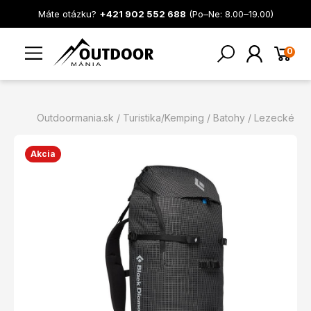
Máte otázku?
+421 902 552 688
(Po–Ne: 8.00–19.00)
0
Outdoormania.sk
Turistika/Kemping
Batohy
Lezecké
Akcia