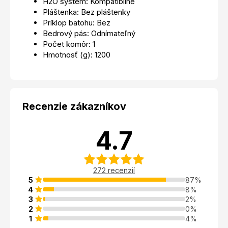
H2O systém: Kompatibilné
Pláštenka: Bez pláštenky
Príklop batohu: Bez
Bedrový pás: Odnímateľný
Počet komôr: 1
Hmotnosť (g): 1200
Recenzie zákazníkov
4.7
272 recenzií
5
87%
4
8%
3
2%
2
0%
1
4%