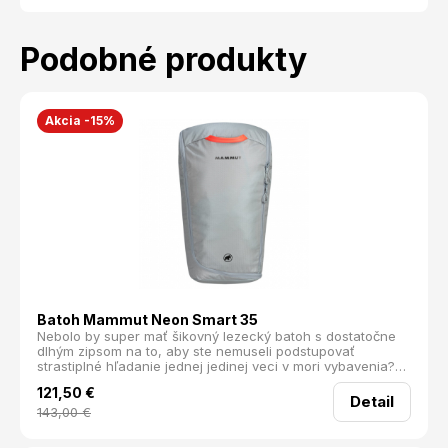
Podobné produkty
Akcia -15%
Batoh Mammut Neon Smart 35
Nebolo by super mať šikovný lezecký batoh s dostatočne
dlhým zipsom na to, aby ste nemuseli podstupovať
strastiplné hľadanie jednej jedinej veci v mori vybavenia?
To predsa ale s batohom Mammut Neon Smart 35 nie je
121,50
€
žiaden problém! Extra dlhý zips Vám umožní jednoducho a
Detail
prehľadne si veci zorganizovať a rovnako jednoducho sa k
143,00
€
nim aj dostať. Okrem ľahkého prístupu však určite ako
lezec oceníte vychytávky ako napríklad vak na lano, pútko