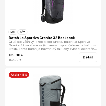
M/L
S/M
Batoh La Sportiva Granite 32 Backpack
Či už ste vášnivý lezec alebo turista, batoh La Sportiva
Granite 32 sa stane vaším verným spoločníkom na každom
kroku. Tento batoh je navrhnutý tak, aby zvládal celoročné
výzvy v horách s ľahkosťou a spoľahlivosťou.
135,90
€
Detail
159,90
€
Akcia -15%