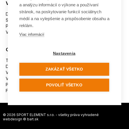
Všetko o nákupe
a analýzu informácií o výkone a používaní
stránok, na poskytovanie funkcií sociálnych
Dostupnosť tovaru
médií a na vylepšenie a prispôsobenie obsahu a
Spracovanie osobných údajov
reklám.
Platba
Výmena a vrátenie tovaru
Viac informácií
Ostatné
Nastavenia
Tabuľka veľkostí
Doporučená dĺžka lyží
ZAKÁZAŤ VŠETKO
Vypaľovanie papúč
Veľkosti skeletu lyžiarok
Platforma na riešenie sporov online (ODR)
POVOLIŤ VŠETKO
Formulár na odstúpenie od zmluvy
© 2026 SPORT ELEMENT s.r.o. - všetky práva vyhradené
webdesign ©
bart.sk