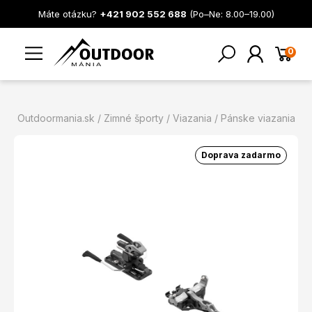
Máte otázku?
+421 902 552 688
(Po–Ne: 8.00–19.00)
0
Outdoormania.sk
Zimné športy
Viazania
Pánske viazania
Doprava zadarmo