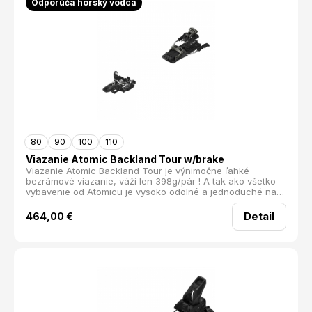
Odporúča horský vodca
80
90
100
110
Viazanie Atomic Backland Tour w/brake
Viazanie Atomic Backland Tour je výnimočne ľahké
bezrámové viazanie, váži len 398g/pár ! A tak ako všetko
vybavenie od Atomicu je vysoko odolné a jednoduché na
použitie. Disponuje patentovaným upínacím systémom na
špičke, vďaka ktorému zapínanie nebolo nikdy
Detail
464,00
€
jednoduchšie. Tri polohy na stúpanie prepínateľné jedným
pohybom, takže si možete komfortne vybrať medzi 0, 7 a
13°. ultra ľahké viazanie tri stúpacie polohy s brzdou