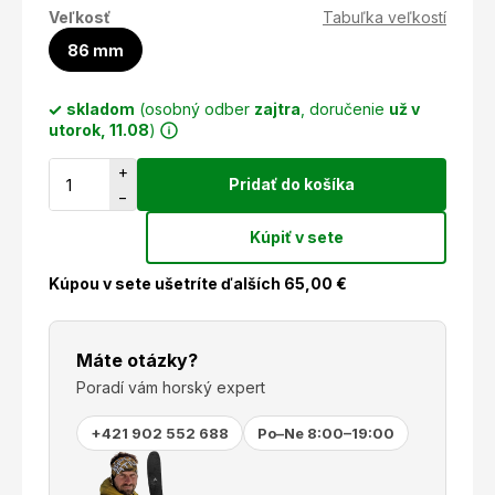
Veľkosť
Tabuľka veľkostí
86 mm
skladom
(osobný odber
zajtra
, doručenie
už v
utorok, 11.08
)
+
Pridať do košíka
−
Kúpiť v sete
Kúpou v sete ušetríte ďalších
65,00
€
Máte otázky?
Poradí vám horský expert
+421 902 552 688
Po–Ne 8:00–19:00