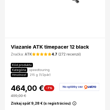
Viazanie ATK timepacer 12 black
Značka:
ATK
4.7
(272 recenzií)
Kód produktu
speedtouring
Kategória
215 g (1/2pár)
Hmotnosť
464,00 €
-7%
499,00
€
Získaj späť
9,28
€ (s registráciou)