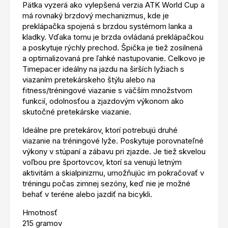
Pätka vyzerá ako vylepšená verzia ATK World Cup a
má rovnaký brzdový mechanizmus, kde je
preklápačka spojená s brzdou systémom lanka a
kladky. Vďaka tomu je brzda ovládaná preklápačkou
a poskytuje rýchly prechod. Špička je tiež zosilnená
a optimalizovaná pre ľahké nastupovanie. Celkovo je
Timepacer ideálny na jazdu na širších lyžiach s
viazaním pretekárskeho štýlu alebo na
fitness/tréningové viazanie s väčším množstvom
funkcií, odolnosťou a zjazdovým výkonom ako
skutočné pretekárske viazanie.
Ideálne pre pretekárov, ktorí potrebujú druhé
viazanie na tréningové lyže. Poskytuje porovnateľné
výkony v stúpaní a zábavu pri zjazde. Je tiež skvelou
voľbou pre športovcov, ktorí sa venujú letným
aktivitám a skialpinizmu, umožňujúc im pokračovať v
tréningu počas zimnej sezóny, keď nie je možné
behať v teréne alebo jazdiť na bicykli.
Hmotnosť
215 gramov