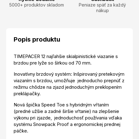
5000+ produktov skladom
Peniaze späť za každý
nákup
Popis produktu
TIMEPACER 12 najľahšie skialpinistické viazanie s
brzdou pre lyže so šírkou od 70 mm.
Inovatívny brzdový systém: Inšpirovaný pretekovým
viazaním s brzdou, umožňuje jednoducho prepnúť z
režimu chôdze na zjazd jednoduchým preklopením
preklápačky.
Nová špička Speed Toe s hybridným vŕtaním
(predné užšie a zadné širšie vŕtanie) na zlepšenie
výkonu pri zjazde, jednoduchosť používania vďaka
systému Snowpack Proof a ergonomickej prednej
páčke.