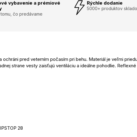
ové vybavenie a prémiové
Rýchle dodanie
y
5000+ produktov sklad
 tomu, čo predávame
ochráni pred veterním počasím pri behu. Materiál je veľmi pried
nej strane vesty zaisťujú ventiláciu a ideálne pohodlie. Reflexné
RIPSTOP 28