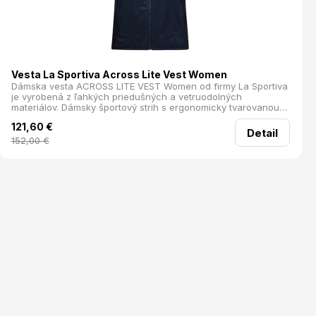
Vesta La Sportiva Across Lite Vest Women
Dámska vesta ACROSS LITE VEST Women od firmy La Sportiva
je vyrobená z ľahkých priedušných a vetruodolných
materiálov. Dámsky športový strih s ergonomicky tvarovanou
kapucňou skvele sadne. Dostatok vreciek uschová všetko
121,60
€
potrebné po ruke. Do vnútorného meshového vrecka je možné
Detail
vestu zbaliť a mať ju tak vždy po ruke. Kombinácia
152,00
€
vetruodolného a priedušného materiálu poskytne optimálnu
termoreguláciu. Vesta je vhodná na turistiku, cestovanie a
ďalšie outdoorové aktivity. vetruodolná priedušné panely ľahká
športový strih elastická predtvarovaná kapucňa 1 hrudné
vrecko 2 zipsové vrecká 1 vnútorné meshové vrecko
Vapovent™ Light Technology Materiál: 100% Recyklovaný
polyamid