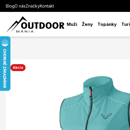
Blog
O nás
Značky
Kontakt
Muži
Ženy
Topánky
Tur
Akcia