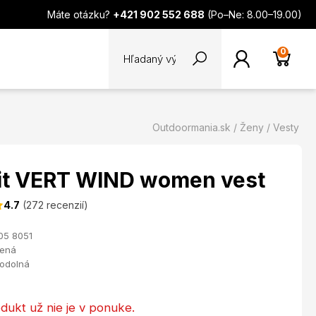
Máte otázku?
+421 902 552 688
(Po–Ne: 8.00–19.00)
0
Outdoormania.sk
Ženy
Vesty
it VERT WIND women vest
4.7
(272 recenzií)
05 8051
lená
uodolná
dukt už nie je v ponuke.