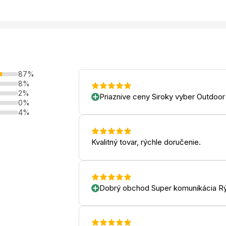
87%
8%
2%
Priaznive ceny Siroky vyber Outdoor
0%
4%
Kvalitný tovar, rýchle doručenie.
Dobrý obchod Super komunikácia Rý