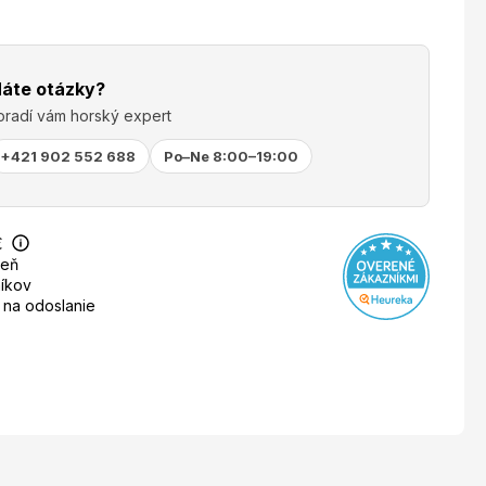
áte otázky?
oradí vám horský expert
+421 902 552 688
Po–Ne 8:00–19:00
€
deň
íkov
 na odoslanie