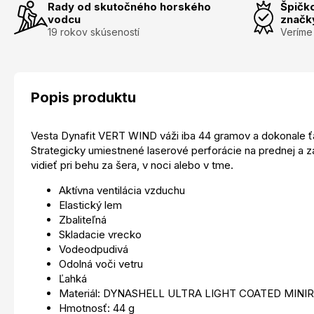
Rady od skutočného horského
Špičk
vodcu
značk
19 rokov skúseností
Veríme
Popis produktu
Vesta Dynafit VERT WIND váži iba 44 gramov a dokonale ťa 
Strategicky umiestnené laserové perforácie na prednej a zad
vidieť pri behu za šera, v noci alebo v tme.
Aktívna ventilácia vzduchu
Elastický lem
Zbaliteľná
Skladacie vrecko
Vodeodpudivá
Odolná voči vetru
Ľahká
Materiál: DYNASHELL ULTRA LIGHT COATED MINI
Hmotnosť: 44 g