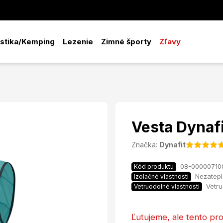
istika/Kemping
Lezenie
Zimné športy
Zľavy
Vesta Dynaf
Značka:
Dynafit
08-00000710
Kód produktu
Nezatep
Izolačné vlastnosti
Vetr
Vetruodolné vlastnosti
Ľutujeme, ale tento pro