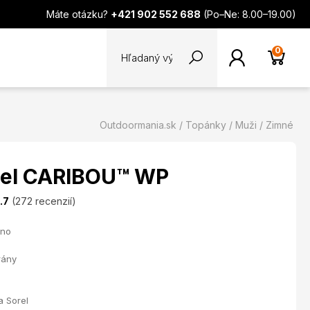
Máte otázku?
+421 902 552 688
(Po–Ne: 8.00–19.00)
0
Outdoormania.sk
Topánky
Muži
Zimné
rel CARIBOU™ WP
.7
(272 recenzií)
uno
rány
 Sorel