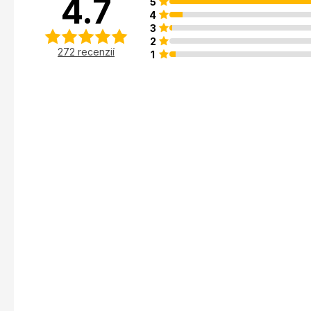
4.7
5
4
3
2
272 recenzií
1