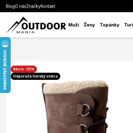
Blog
O nás
Značky
Kontakt
Muži
Ženy
Topánky
Tur
Akcia -25%
Odporúča horský vodca