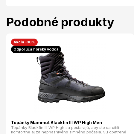
Podobné produkty
Akcia -30%
Odporúča horský vodca
Topánky Mammut Blackfin III WP High Men
Topánky Blackfin III WP High sa postarajú, aby ste sa cítili
komfortne aj za nepriaznivého zimného počasia. Sú opatrené