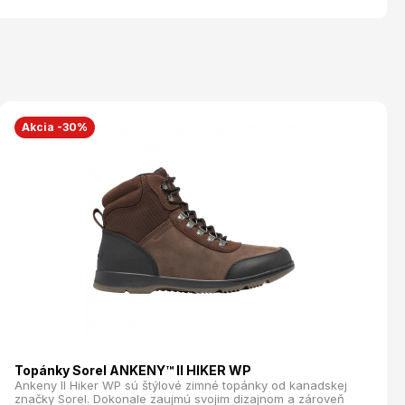
Akcia -30%
Topánky Sorel ANKENY™ II HIKER WP
Ankeny II Hiker WP sú štýlové zimné topánky od kanadskej
značky Sorel. Dokonale zaujmú svojim dizajnom a zároveň