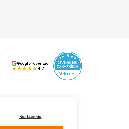
Google recenzie
4,7
Ostatné
Nastavenia
Tabuľka veľkostí
Doporučená dĺžka lyží