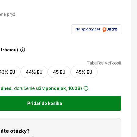
aná pryž
stráciou)
Tabuľka veľkostí
43½ EU
44½ EU
45 EU
45½ EU
r
dnes
, doručenie
už v pondelok, 10.08
)
Pridať do košíka
áte otázky?