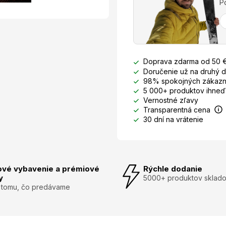
P
Doprava zdarma od 50 
Doručenie už na druhý 
98% spokojných zákazn
5 000+ produktov ihneď
Vernostné zľavy
Transparentná cena
30 dní na vrátenie
ové vybavenie a prémiové
Rýchle dodanie
y
5000+ produktov sklad
 tomu, čo predávame