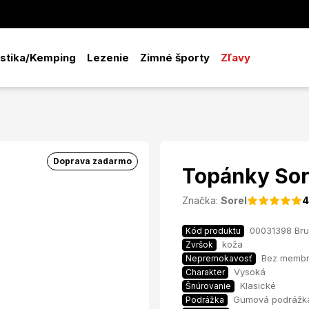
istika/Kemping
Lezenie
Zimné športy
Zľavy
Doprava zadarmo
Topánky So
Značka:
Sorel
4
00031398 Br
Kód produktu
koža
Zvršok
Bez memb
Nepremokavosť
Vysoká
Charakter
Klasické
Šnúrovanie
Gumová podrážka
Podrážka