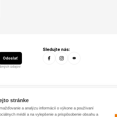
Sledujte nás:
Odoslať
bných údajov
ejto stránke
Všetko o nákupe
ažďovanie a analýzu informácií o výkone a používaní
Dostupnosť tovaru
sociálnych médií a na vylepšenie a prispôsobenie obsahu a
Doprava