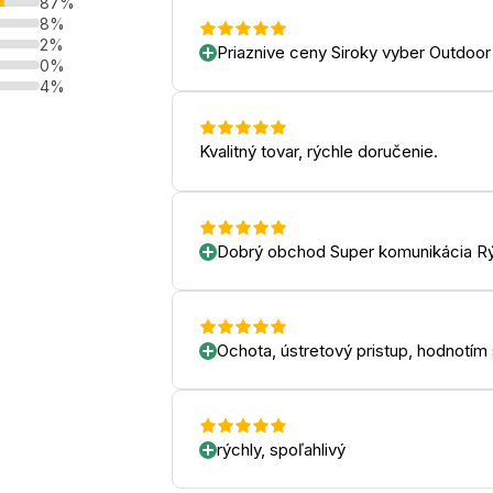
87%
8%
2%
Priaznive ceny Siroky vyber Outdoor
0%
4%
Kvalitný tovar, rýchle doručenie.
Dobrý obchod Super komunikácia Rý
Ochota, ústretový pristup, hodnotím
rýchly, spoľahlivý