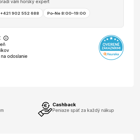
oradí vám horský expert
+421 902 552 688
Po–Ne 8:00–19:00
€
deň
íkov
 na odoslanie
Cashback
om
Peniaze späť za každý nákup