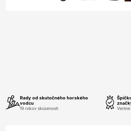
Rady od skutočného horského
Špičk
vodcu
značk
19 rokov skúseností
Veríme