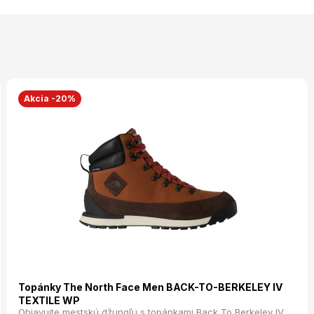
Akcia -20%
Topánky The North Face Men BACK-TO-BERKELEY IV
TEXTILE WP
Objavujte mestskú džungľu s topánkami Back To Berkeley IV