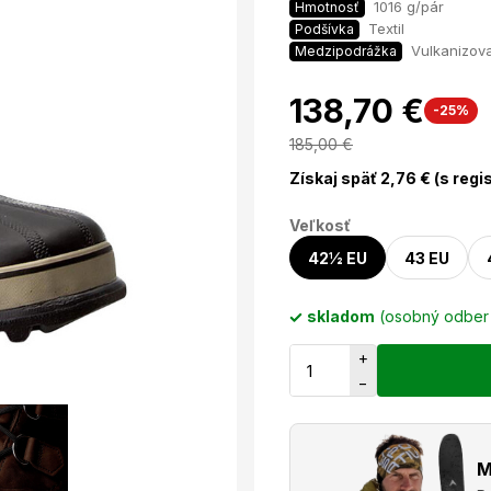
1016 g/pár
Hmotnosť
Textil
Podšívka
Vulkanizov
Medzipodrážka
138,70 €
-25%
185,00
€
Získaj späť
2,76
€ (s regi
Veľkosť
42½ EU
43 EU
skladom
(osobný odbe
+
−
M