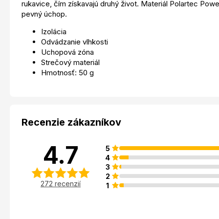
rukavice, čím získavajú druhý život. Materiál Polartec Power
pevný úchop.
Izolácia
Odvádzanie vlhkosti
Uchopová zóna
Strečový materiál
Hmotnosť: 50 g
Recenzie zákazníkov
4.7
5
4
3
2
272 recenzií
1