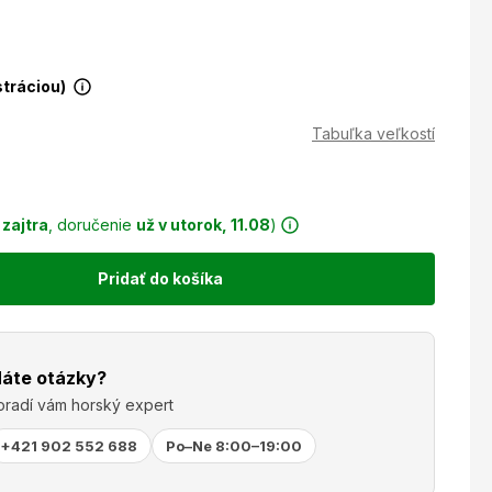
stráciou)
Tabuľka veľkostí
r
zajtra
, doručenie
už v utorok, 11.08
)
Pridať do košíka
áte otázky?
oradí vám horský expert
+421 902 552 688
Po–Ne 8:00–19:00