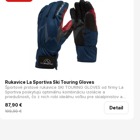
Rukavice La Sportiva Ski Touring Gloves
Športové prstové rukavice SKI TOURING GLOVES od firmy La
Sportiva poskytujú optimálnu kombináciu izolácie a
priedušnosti, čo z nich robí ideálnu voľbu pre skialpinistov a
nadšencov outdoorových aktivít v zimných podmienkach. Sú
87,90
€
vybavené syntetickou izoláciou Primaloft Gold, ktorá
Detail
spoľahlivo hreje aj pri navlhnutí, čím zabezpečuje maximálny
109,90
€
tepelný komfort. Pre lepšiu odolnosť a istý úchop je dlaň
rukavíc vyrobená z kvalitnej kozej kože. Manžeta na zápästie
so suchým zipsom umožňuje jednoduché obliekanie.
priedušné syntetická izolácia dlaň z odolnej kože
predpruženie na zápästie manžeta so suchým zipsom dobrý
úchop Hmotnosť: 142 g