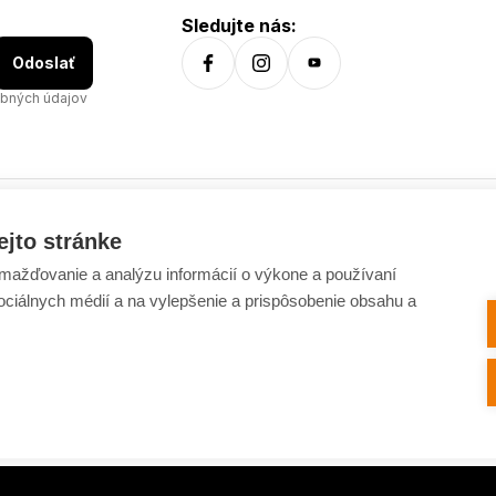
Sledujte nás:
Odoslať
bných údajov
ejto stránke
Všetko o nákupe
ažďovanie a analýzu informácií o výkone a používaní
Dostupnosť tovaru
sociálnych médií a na vylepšenie a prispôsobenie obsahu a
Spracovanie osobných údajov
Platba
Výmena a vrátenie tovaru