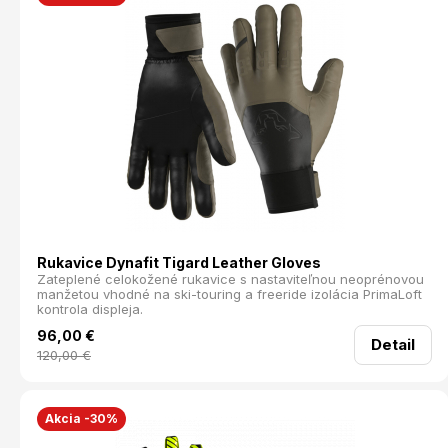
Rukavice Dynafit Tigard Leather Gloves
Zateplené celokožené rukavice s nastaviteľnou neoprénovou
manžetou vhodné na ski-touring a freeride izolácia PrimaLoft
kontrola displeja.
96,00
€
Detail
120,00
€
Akcia -30%