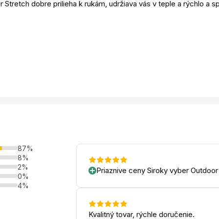
 Stretch dobre prilieha k rukám, udržiava vás v teple a rýchlo a s
87%
8%
2%
Priaznive ceny Siroky vyber Outdoor
0%
4%
Kvalitný tovar, rýchle doručenie.