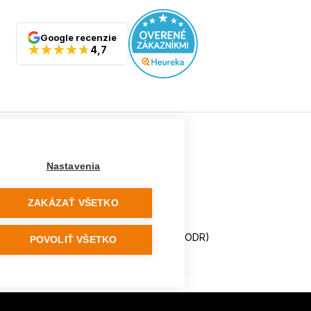
Google recenzie
4,7
Ostatné
Nastavenia
Tabuľka veľkostí
Doporučená dĺžka lyží
ZAKÁZAŤ VŠETKO
Vypaľovanie papúč
Veľkosti skeletu lyžiarok
Platforma na riešenie sporov online (ODR)
POVOLIŤ VŠETKO
Formulár na odstúpenie od zmluvy