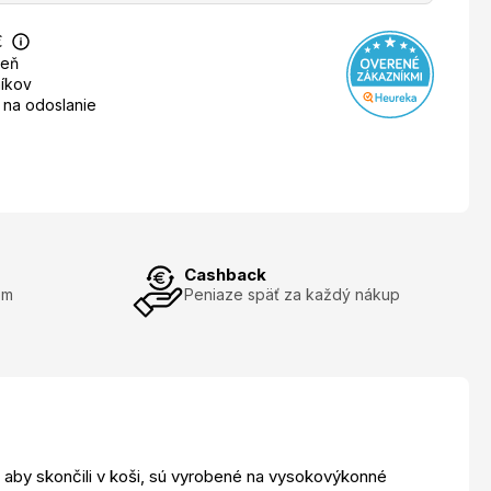
€
deň
íkov
 na odoslanie
Cashback
om
Peniaze späť za každý nákup
 aby skončili v koši, sú vyrobené na vysokovýkonné