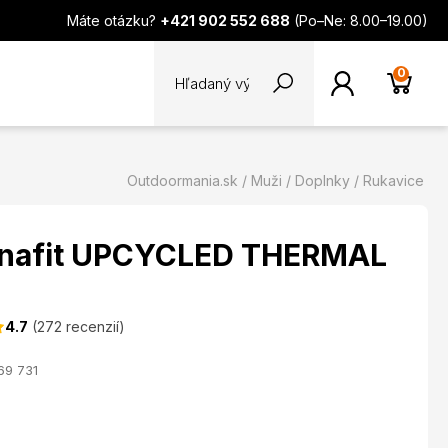
Máte otázku?
+421 902 552 688
(Po–Ne: 8.00–19.00)
0
Outdoormania.sk
Muži
Doplnky
Rukavice
ynafit UPCYCLED THERMAL
4.7
(272 recenzií)
69 731