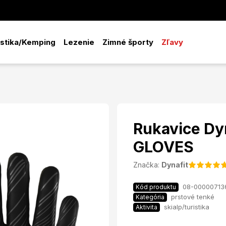
istika/Kemping
Lezenie
Zimné športy
Zľavy
Rukavice D
GLOVES
Značka:
Dynafit
08-00000713
Kód produktu
prstové tenké
Kategória
skialp/turistika
Aktivita