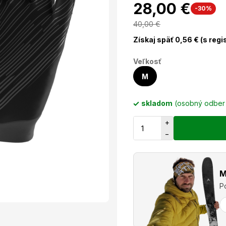
28,00 €
-30%
40,00
€
Získaj späť
0,56
€ (s regi
Veľkosť
M
skladom
(osobný odbe
+
−
M
P