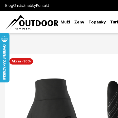
Blog
O nás
Značky
Kontakt
Muži
Ženy
Topánky
Tur
Akcia -30%