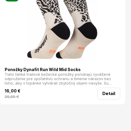
Ponožky Dynafit Run Wild Mid Socks
Tieto ľahké trailové bežecké ponožky ponúkajú vyvážené
odpruženie pre spoľahlivú ochranu a tlmenie nárazov bez
toho, aby v topánke vytvárali zbytočný objem navyše. Sú
ideálnou voľbou pre ambicióznych bežcov, ktorí hľadajú
16,00
€
optimálny pomer medzi komfortom, odolnosťou a citom v obuvi
Detail
počas náročných behov v teréne.
20,00
€