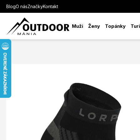
Blog
O nás
Značky
Kontakt
Muži
Ženy
Topánky
Tur