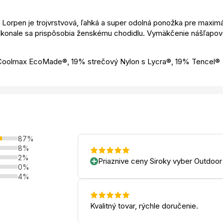
Lorpen je trojvrstvová, ľahká a super odolná ponožka pre maximá
dokonale sa prispôsobia ženskému chodidlu. Vymäkčenie nášľapove
 Coolmax EcoMade®, 19% strečový Nylon s Lycra®, 19% Tencel®
87%
8%
2%
Priaznive ceny Siroky vyber Outdoor
0%
4%
Kvalitný tovar, rýchle doručenie.