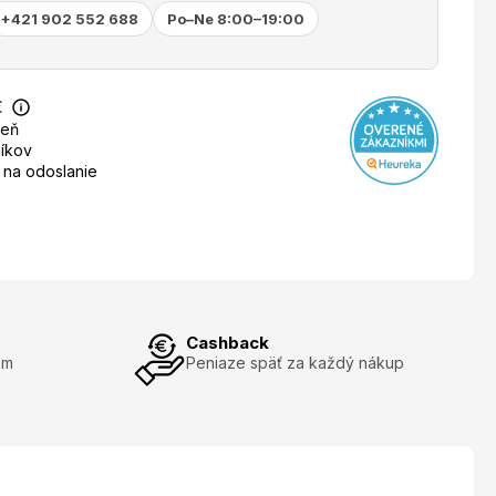
+421 902 552 688
Po–Ne 8:00–19:00
€
deň
íkov
 na odoslanie
Cashback
om
Peniaze späť za každý nákup