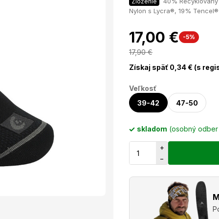
40% Recyklovaný
Zloženie
Nylon s Lycra®, 19% Tencel®
17,00 €
-5%
17,90
€
Získaj späť
0,34
€ (s regi
Veľkosť
39-42
47-50
skladom
(osobný odbe
+
−
M
P