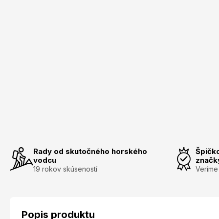
Rady od skutočného horského
Špičk
vodcu
značk
19 rokov skúseností
Veríme
Popis produktu