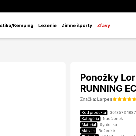
istika/Kemping
Lezenie
Zimné športy
Zľavy
Ponožky Lo
RUNNING E
Značka:
Lorpen
3013573 188
Kód produktu
Nadčlenok
Kategória
Syntetika
Materiál
Bežecké
Aktivita