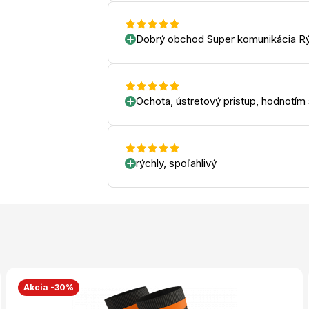
Dobrý obchod Super komunikácia Rý
Ochota, ústretový pristup, hodnotím
rýchly, spoľahlivý
Akcia -30%