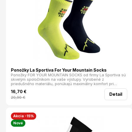
Ponožky La Sportiva For Your Mountain Socks
Ponožky FOR YOUR MOUNTAIN SOCKS od firmy La Sportiva sú
skvelým spoločníkom na vaše výstupy. Vyrobené z
priedušného materiálu, ponúkajú maximálny komfort pri
nosení. Technológia Q-Skin® s obsahom striebra zabezpečuje
16,70
€
rýchle schnutie a antibakteriálne vlastnosti, čo znamená, že si
Detail
môžete byť istí, že vaše nohy zostanú svieže aj pri dlhších
20,90
€
aktivitách. Dvojfarebné prevedenie ponožiek pridáva
zaujímavý prvok k vášmu športovému looku Tieto ponožky sú
ideálne na turistiku, cestovanie a voľný čas. Materiál: 95%
Recyklovaný nylon, 5% Elastan
Akcia -15%
Nové