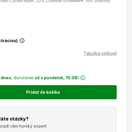
 Red-Cycled Nylon, 22% Coolmax EcoMade®, 19% Strečový
stráciou)
Tabuľka veľkostí
r
dnes
, doručenie
už v pondelok, 10.08
)
Pridať do košíka
áte otázky?
oradí vám horský expert