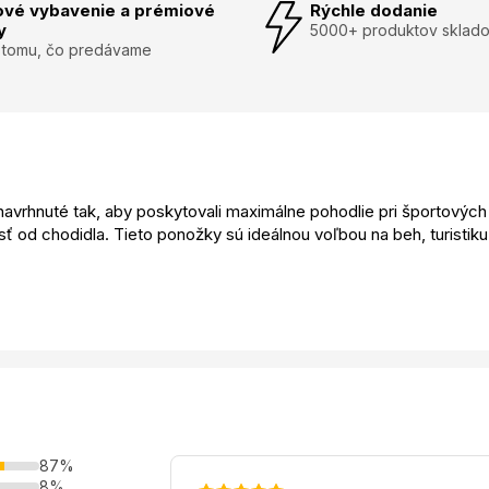
ové vybavenie a prémiové
Rýchle dodanie
y
5000+ produktov sklad
 tomu, čo predávame
vrhnuté tak, aby poskytovali maximálne pohodlie pri športových 
ť od chodidla. Tieto ponožky sú ideálnou voľbou na beh, turistiku 
87%
8%