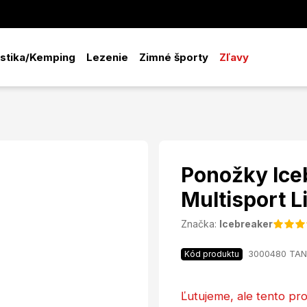
istika/Kemping
Lezenie
Zimné športy
Zľavy
Ponožky Ic
Multisport L
Značka:
Icebreaker
3000480 TA
Kód produktu
Ľutujeme, ale tento pro