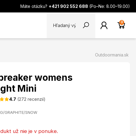
Máte otázku?
+421 902 552 688
(Po–Ne: 8.00–19.00)
0
Outdoormania.sk
ebreaker womens
ight Mini
4.7
(272 recenzií)
NG/GRAPHITE/SNOW
dukt už nie je v ponuke.