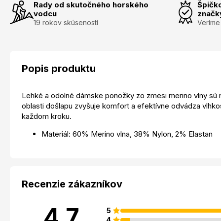
Rady od skutočného horského
Špičk
vodcu
značk
19 rokov skúseností
Veríme
Popis produktu
Lehké a odolné dámske ponožky zo zmesi merino vlny sú na
oblasti došlapu zvyšuje komfort a efektívne odvádza vlhkos
každom kroku.
Materiál: 60% Merino vlna, 38% Nylon, 2% Elastan
Recenzie zákazníkov
4.7
5
4