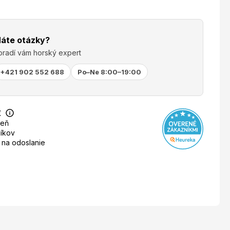
áte otázky?
oradí vám horský expert
+421 902 552 688
Po–Ne 8:00–19:00
€
deň
íkov
 na odoslanie