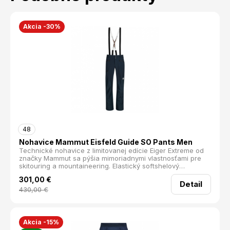
Akcia -30%
48
Nohavice Mammut Eisfeld Guide SO Pants Men
Technické nohavice z limitovanej edície Eiger Extreme od
značky Mammut sa pýšia mimoriadnymi vlastnosťami pre
skitouring a mountaineering. Elastický softshelový
schoeller® Dryskin a odolný Drytech zaručujú maximálnu
301,00
€
voľnosť pohybu pri zachovaní dostatočnej oderuvzdornosti.
Detail
Najviac ohrozené časti sú naviac spevnené materiálom
430,00
€
Dyneema, ktorý nohavice chráni pred odermi od mačiek a
lyží. Výnimočná technológia Coldblack odráža až 80%
slnečného žiarenia, takže Vám ani počas slnečných dní
nebude hrubší materiál prekážať. vetruodolné vodeodolné
Akcia -15%
plne strečové atletický strih chladivý efekt priedušné