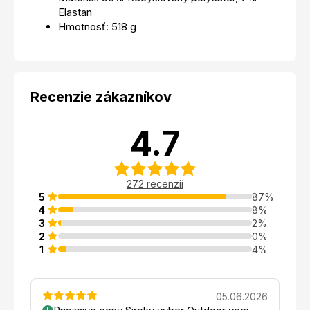
Elastan
Hmotnosť: 518 g
Recenzie zákazníkov
4.7
272 recenzií
5
87%
4
8%
3
2%
2
0%
1
4%
05.06.2026