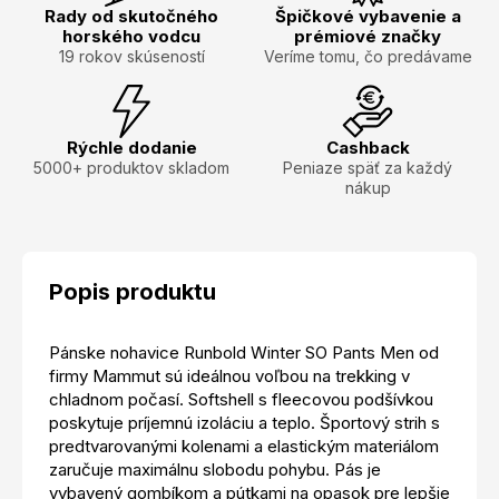
Rady od skutočného
Špičkové vybavenie a
horského vodcu
prémiové značky
19 rokov skúseností
Veríme tomu, čo predávame
Rýchle dodanie
Cashback
5000+ produktov skladom
Peniaze späť za každý
nákup
Popis produktu
Pánske nohavice Runbold Winter SO Pants Men od
firmy Mammut sú ideálnou voľbou na trekking v
chladnom počasí. Softshell s fleecovou podšívkou
poskytuje príjemnú izoláciu a teplo. Športový strih s
predtvarovanými kolenami a elastickým materiálom
zaručuje maximálnu slobodu pohybu. Pás je
vybavený gombíkom a pútkami na opasok pre lepšie