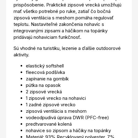
prispôsobenie. Praktické zipsové vrecká umožňujú
mať všetko potrebné po ruke, zatiaľ čo bočná
zipsová ventilácia s meshom pomáha regulovať
teplotu. Nastaviteľné zakončenia nohavíc s
integrovanými zipsami a háčikom na topánky
pridávajú nohaviciam funkčnosť.
Sú vhodné na turistiku, lezenie a ďalšie outdoorové
aktivity.
elastický softshell
fleecová podšívka
zapínanie na gombík
pútka na opasok
2 zipsové vrecká
1 zipsové vrecko na nohavici
1 zadné zipsové vrecko
zipsová ventilácia s meshom
vodeodpudivá úprava DWR (PFC-free)
predtvarované kolená
nohavice so zipsom a háčiky na topánky
Materiál: 93% Recyklovaný polyester, 7%