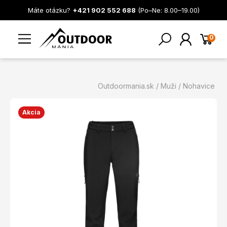
Máte otázku?
+421 902 552 688
(Po–Ne: 8.00–19.00)
0
Outdoormania.sk
Muži
Nohavice
Akcia