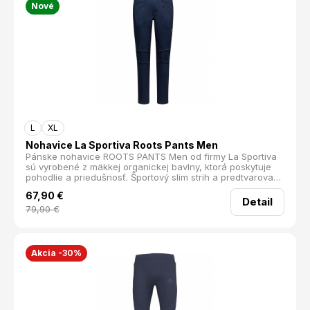
Nové
regulovateľný pás protisnehový návlek odnímateľné traky
odvetrávacie zipsy na boku s meshovinou vrecká prístupné
aj v lezeckom úväze Materiál : schoeller®-dryskin: 91%
Polyamid, 9% Elastan; DRYtech™ Pro
L
XL
Nohavice La Sportiva Roots Pants Men
Pánske nohavice ROOTS PANTS Men od firmy La Sportiva
sú vyrobené z mäkkej organickej bavlny, ktorá poskytuje
pohodlie a priedušnosť. Športový slim strih a predtvarované
kolená zaručujú maximálnu voľnosť pohybu, čo je kľúčové
67,90
€
pri náročných aktivitách.
Detail
79,90
€
Akcia -30%