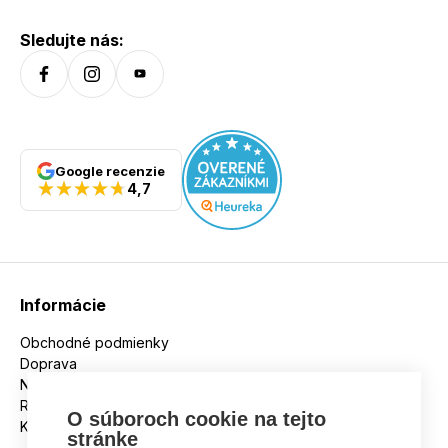
špecifiká: Slim Fit Hmotnosť (g): 284 (Veľkosť L)
Sledujte nás:
Google recenzie
4,7
Informácie
Obchodné podmienky
Doprava
Nakupujeme na splátky
Reklamácie
O súboroch cookie na tejto
Kontakt
stránke