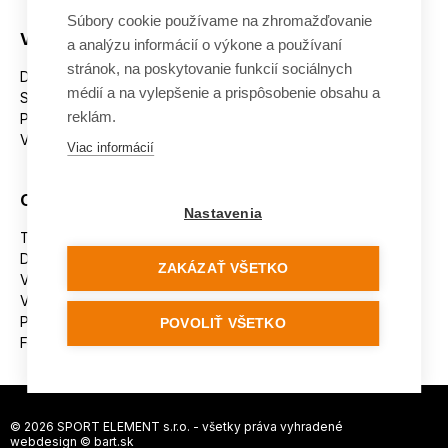
Súbory cookie používame na zhromažďovanie
Všetko o nákupe
a analýzu informácií o výkone a používaní
stránok, na poskytovanie funkcií sociálnych
Dostupnosť tovaru
médií a na vylepšenie a prispôsobenie obsahu a
Spracovanie osobných údajov
reklám.
Platba
Výmena a vrátenie tovaru
Viac informácií
Ostatné
Nastavenia
Tabuľka veľkostí
Doporučená dĺžka lyží
ZAKÁZAŤ VŠETKO
Vypaľovanie papúč
Veľkosti skeletu lyžiarok
Platforma na riešenie sporov online (ODR)
POVOLIŤ VŠETKO
Formulár na odstúpenie od zmluvy
© 2026 SPORT ELEMENT s.r.o. - všetky práva vyhradené
webdesign ©
bart.sk