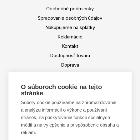
Obchodné podmienky
Spracovanie osobných údajov
Nakupujeme na splátky
Reklamácie
Kontakt
Dostupnosť tovaru
Doprava
Platba
Výmena a vrátenie tovaru
O súboroch cookie na tejto
stránke
Tabuľka veľkostí
Doporučená dĺžka lyží
Súbory cookie používame na zhromažďovanie
a analýzu informácií o výkone a používaní
Vypaľovanie papúč
stránok, na poskytovanie funkcií sociálnych
Veľkosti skeletu lyžiarok
médií a na vylepšenie a prispôsobenie obsahu a
Platforma na riešenie sporov online (ODR)
reklám.
Formulár na odstúpenie od zmluvy