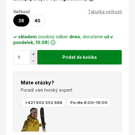
Veľkosť
Tabuľka veľkostí
38
40
skladom
(osobný odber
dnes
, doručenie
už v
pondelok, 10.08
)
+
Pridať do košíka
−
Máte otázky?
Poradí vám horský expert
+421 902 552 688
Po–Ne 8:00–19:00