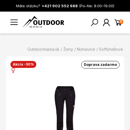
Máte otázku?
+421 902 552 688
(Po–Ne: 8.00–19.00)
0
Outdoormania.sk
Ženy
Nohavice
Softshellové
Akcia -30%
Doprava zadarmo