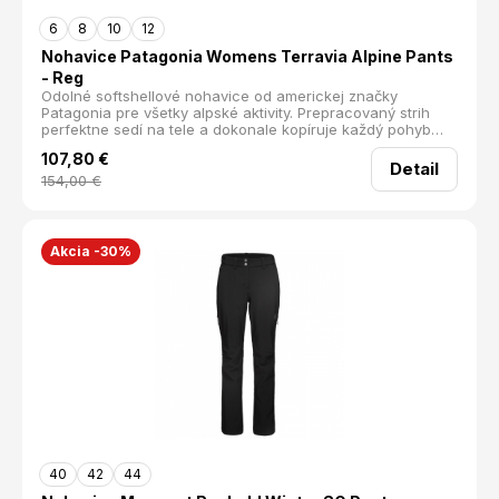
6
8
10
12
Nohavice Patagonia Womens Terravia Alpine Pants
- Reg
Odolné softshellové nohavice od americkej značky
Patagonia pre všetky alpské aktivity. Prepracovaný strih
perfektne sedí na tele a dokonale kopíruje každý pohyb
vďaka strečovému materiálu. V prednej časti sú zosilnené
107,80
€
panely pre vyššiu odolnosť pri kontakte so skalou.
Detail
vetruodolný materiál 4-smerne strečové pre komfort pri
154,00
€
pohybe povrchová DWR úprava proti vode regulovateľný
pas zosilnená vnútorná strana nohavíc 2 vrecká ušité
podľa pravidiel Fair Trade Materiál: 86% recyl. Polyester,
14% Elastan Hmotnosť: 323 g
Akcia -30%
40
42
44