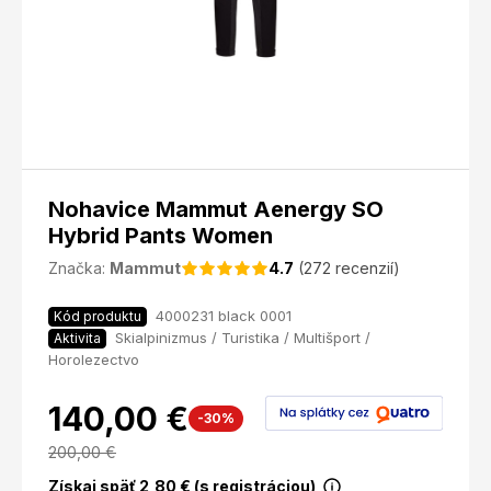
Nohavice Mammut Aenergy SO
Hybrid Pants Women
Značka:
Mammut
4.7
(272 recenzií)
4000231 black 0001
Kód produktu
Skialpinizmus / Turistika / Multišport /
Aktivita
Horolezectvo
140,00 €
-30%
200,00
€
Získaj späť
2,80
€ (s registráciou)