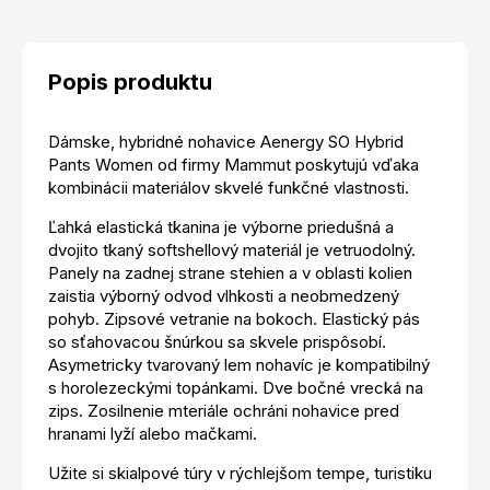
Popis produktu
Dámske, hybridné nohavice Aenergy SO Hybrid
Pants Women od firmy Mammut poskytujú vďaka
kombinácii materiálov skvelé funkčné vlastnosti.
Ľahká elastická tkanina je výborne priedušná a
dvojito tkaný softshellový materiál je vetruodolný.
Panely na zadnej strane stehien a v oblasti kolien
zaistia výborný odvod vlhkosti a neobmedzený
pohyb. Zipsové vetranie na bokoch. Elastický pás
so sťahovacou šnúrkou sa skvele prispôsobí.
Asymetricky tvarovaný lem nohavíc je kompatibilný
s horolezeckými topánkami. Dve bočné vrecká na
zips. Zosilnenie mteriále ochráni nohavice pred
hranami lyží alebo mačkami.
Užite si skialpové túry v rýchlejšom tempe, turistiku