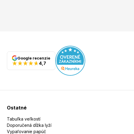
Google recenzie
4,7
Ostatné
Tabuľka veľkostí
Doporučená dĺžka lyží
Vypaľovanie papúč