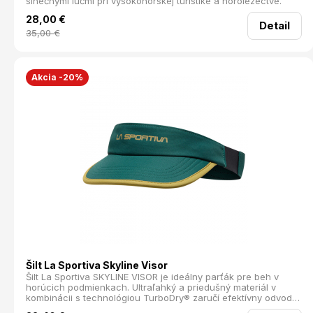
slnečnými lúčmi pri vysokohorskej turistike a horolezectve.
28,00
€
Detail
35,00
€
Akcia -20%
Šilt La Sportiva Skyline Visor
Šilt La Sportiva SKYLINE VISOR je ideálny parťák pre beh v
horúcich podmienkach. Ultraľahký a priedušný materiál v
kombinácii s technológiou TurboDry® zaručí efektívny odvod
vlhkosti, aby ste ostali svieži aj počas intenzívneho výkonu.