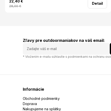
22,40
€
Minimalistický dizajn s logom La Sportiva vpredu pôsobí
Detail
športovo a moderne. Šilt vás ochráni pred slnkom bez
28,00
€
zbytočného prehrievania hlavy. Ideálny na trailový beh, letné
tréningy alebo rýchle výšľapy v horách. Materiál: 100%
Recyklovaný polyester
Zľavy pre outdoormaniakov na váš email:
* Vložením e-mailu súhlasíte s
podmienkami na ochranu oso
Informácie
Obchodné podmienky
Doprava
Nakupujeme na splátky