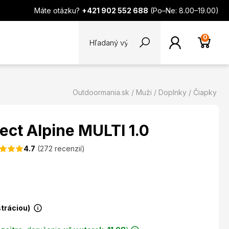
Máte otázku?
+421 902 552 688
(Po–Ne: 8.00–19.00)
0
Outdoormania.sk
Muži
Doplnky
Čiapky
ect Alpine MULTI 1.0
4.7
(272 recenzií)
stráciou)