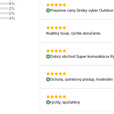
8%
2%
Priaznive ceny Siroky vyber Outdoor
0%
4%
Kvalitný tovar, rýchle doručenie.
Dobrý obchod Super komunikácia Rý
Ochota, ústretový pristup, hodnotím
rýchly, spoľahlivý