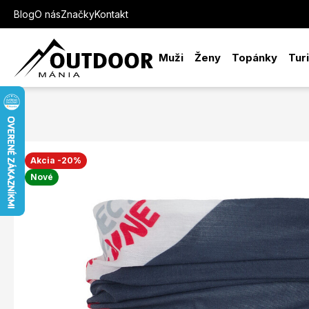
Blog
O nás
Značky
Kontakt
Muži
Ženy
Topánky
Tur
Akcia -20%
Nové