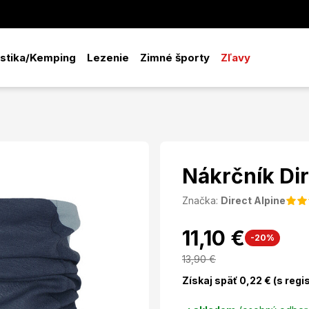
istika/Kemping
Lezenie
Zimné športy
Zľavy
Nákrčník Dir
Značka:
Direct Alpine
11,10 €
-20%
13,90
€
Získaj späť
0,22
€ (s regi