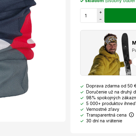
skladom
(osobný odbe
+
−
M
P
Doprava zdarma od 50 
Doručenie už na druhý 
98% spokojných zákazn
5 000+ produktov ihneď
Vernostné zľavy
Transparentná cena
30 dní na vrátenie