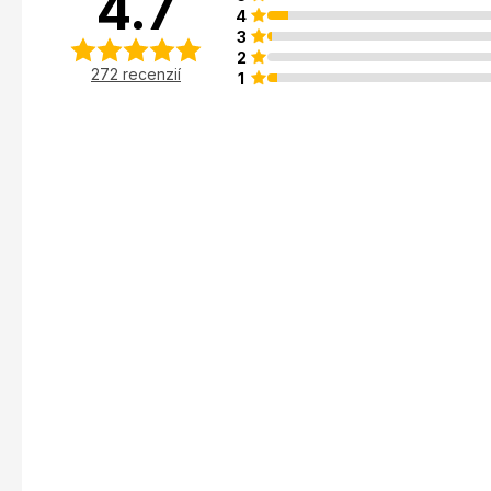
4.7
4
3
2
272 recenzií
1