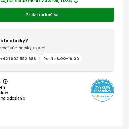
r
zajtra
, doručenie
už v utorok, 11.08
)
Pridať do košíka
áte otázky?
oradí vám horský expert
+421 902 552 688
Po–Ne 8:00–19:00
€
deň
íkov
 na odoslanie