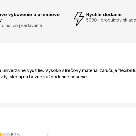
ové vybavenie a prémiové
Rýchle dodanie
y
5000+ produktov sklad
 tomu, čo predávame
na univerzálne využitie. Vysoko strečový materiál zaručuje flexibi
ivity, ako aj na bežné každodenné nosenie.
87%