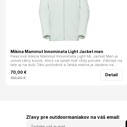
Mikina Mammut Innominata Light Jacket men
Fleecová mikina Mammut Innominata Light ML Jacket Men je
univerzálny kúsok, ktorý sa oplatí mať vždy poruke. Zahreje na
tele aj na duši Táto pohodlná a ľahká mikina je ideálna na
celoročné využitie. Skvele poslúži počas chladnejších letných
70,00
€
večerov alebo ako druhá vrstva pod nepremokavú bundu.
Detail
Vyrobená je z recyklovaného polyesteru – takže vás
100,00
€
nezahreje len jej materiál, ale aj dobrý pocit z udržateľnosti.
Hlavné prednosti mikiny Innominata Light ML Jacket Men:
Mimoriadne jemný a príjemný materiál Pri farbení sa použilo o
90 % menej chemikálií než obvykle Ochrana brady Dve bočné
vrecká na zips Elastický spodný lem a manžety rukávov
Materiál: 100% polyester Rozopínanie: Celorozopínacie
Kapucňa: Bez kapucne Strihové špecifiká: Regular Fit
Hmotnosť (g): 338 (Veľkosť M)
Zľavy pre outdoormaniakov na váš email: