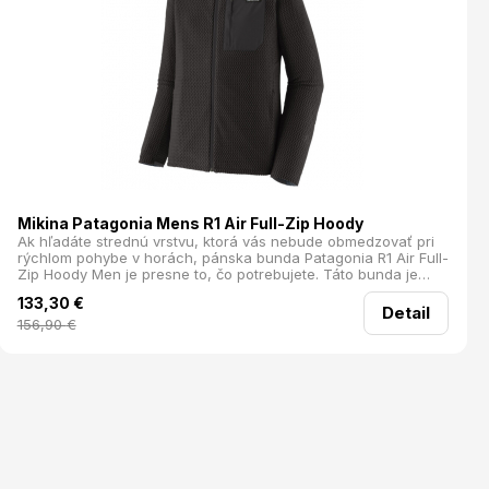
Mikina Patagonia Mens R1 Air Full-Zip Hoody
Ak hľadáte strednú vrstvu, ktorá vás nebude obmedzovať pri
rýchlom pohybe v horách, pánska bunda Patagonia R1 Air Full-
Zip Hoody Men je presne to, čo potrebujete. Táto bunda je
navrhnutá pre intenzívne aktivity v chladných podmienkach.
133,30
€
Detail
156,90
€