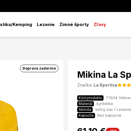
istika/Kemping
Lezenie
Zimné športy
Zľavy
Doprava zadarmo
Mikina La S
Značka:
La Sportiva
77834 Yellow
Kód produktu
Syntetika
Materiál
Voľný čas / Lezenie 
Aktivita
Bez kapucne
Kapucňa