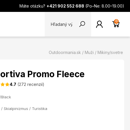
Máte otázku?
+421 902 552 688
(Po–Ne: 8.00–19.00)
0
Outdoormania.sk
Muži
Mikiny/svetre
portiva Promo Fleece
4.7
(272 recenzií)
/Black
/ Skialpinizmus / Turistika