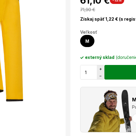
61,10 €
-15%
71,90
€
Získaj späť
1,22
€ (s regi
Veľkosť
M
externý sklad
(doručen
+
−
M
P