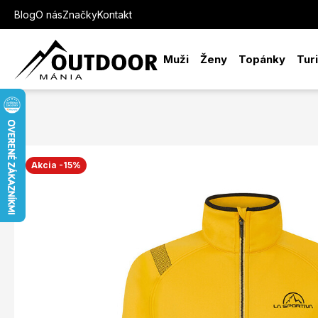
Blog
O nás
Značky
Kontakt
Muži
Ženy
Topánky
Tur
Akcia -15%