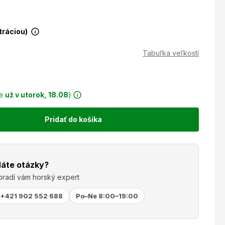
stráciou)
Tabuľka veľkostí
ie
už v utorok, 18.08
)
Pridať do košíka
áte otázky?
oradí vám horský expert
+421 902 552 688
Po–Ne 8:00–19:00