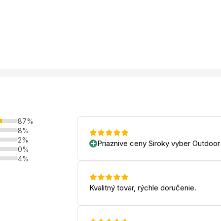
87%
8%
2%
Priaznive ceny Siroky vyber Outdoor
0%
4%
Kvalitný tovar, rýchle doručenie.