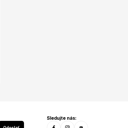
Materiál: Polyamid Hmotnosť: 304 g
Sledujte nás:
Odoslať