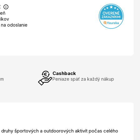
€
deň
íkov
 na odoslanie
Cashback
om
Peniaze späť za každý nákup
y druhy športových a outdoorových aktivít počas celého