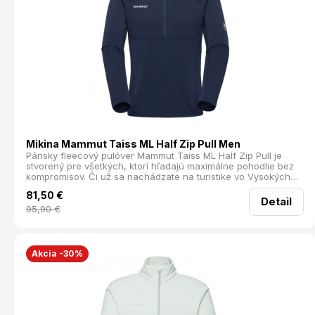
Mikina Mammut Taiss ML Half Zip Pull Men
Pánsky fleecový pulóver Mammut Taiss ML Half Zip Pull je
stvorený pre všetkých, ktorí hľadajú maximálne pohodlie bez
kompromisov. Či už sa nachádzate na turistike vo Vysokých
Tatrách alebo prechádzate mestskými ulicami, tento pulóver
81,50
€
vás nesklame.
Detail
95,90
€
Akcia -30%