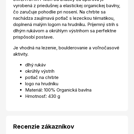
vyrobená z priedušnej a elastickej organickej bavlny,
čo zaručuje pohodlie pri nosení. Na chrbte sa
nachádza zaujímavá potlač s lezeckou tématikou,
doplnená malým logom na hrudníku. Príjemný strih s
dlhým rukávom a okrúhlym výstrihom sa perfektne
prispôsobí postave.
Je vhodná na lezenie, boulderovanie a voľnočasové
aktivity.
dlhý rukáv
okrúhly výstrih
potlač na chrbte
logo na hrudníku
Materiál: 100% Organická bavlna
Hmotnosť: 430 g
Recenzie zákazníkov