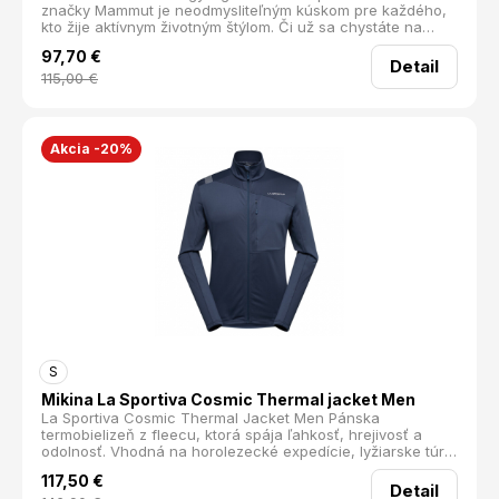
značky Mammut je neodmysliteľným kúskom pre každého,
kto žije aktívnym životným štýlom. Či už sa chystáte na
zimný skialp alebo letnú vysokohorskú túru, táto mikina vás
97,70
€
nesklame. Je navrhnutá pre tých, ktorí vyžadujú nízku
Detail
hmotnosť a špičkovú kvalitu materiálu.
115,00
€
Akcia -20%
S
Mikina La Sportiva Cosmic Thermal jacket Men
La Sportiva Cosmic Thermal Jacket Men Pánska
termobielizeň z fleecu, ktorá spája ľahkosť, hrejivosť a
odolnosť. Vhodná na horolezecké expedície, lyžiarske túry,
diaľkové treky alebo na každodenné nosenie. Materiál a
117,50
€
technológia Vyrobená z Pontetorto Tecnostretch,
Detail