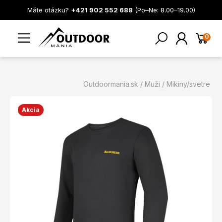
Máte otázku?
+421 902 552 688
(Po–Ne: 8.00–19.00)
0
Outdoormania.sk
Muži
Mikiny/svetre
Akcia