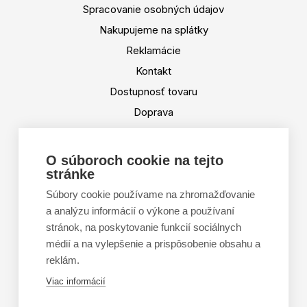
Spracovanie osobných údajov
Nakupujeme na splátky
Reklamácie
Kontakt
Dostupnosť tovaru
Doprava
Platba
Výmena a vrátenie tovaru
O súboroch cookie na tejto
stránke
Tabuľka veľkostí
Doporučená dĺžka lyží
Súbory cookie používame na zhromažďovanie
a analýzu informácií o výkone a používaní
Vypaľovanie papúč
stránok, na poskytovanie funkcií sociálnych
Veľkosti skeletu lyžiarok
médií a na vylepšenie a prispôsobenie obsahu a
Platforma na riešenie sporov online (ODR)
reklám.
Formulár na odstúpenie od zmluvy
Viac informácií