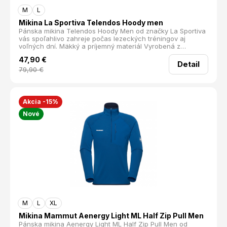
M
L
Mikina La Sportiva Telendos Hoody men
Pánska mikina Telendos Hoody Men od značky La Sportiva
vás spoľahlivo zahreje počas lezeckých tréningov aj
voľných dní. Mäkký a príjemný materiál Vyrobená z
organickej bavlny, ktorá poskytuje výnimočné pohodlie a
47,90
€
príjemný pocit pri nosení. Kapucňa a klokanie vrecko
Detail
dodávajú mikine ležérny štýl, zatiaľ čo bočné zipsové
79,90
€
vrecko je praktické na uloženie lezečiek alebo drobností.
Ideálna na lezenie, bouldering, turistiku aj bežné nosenie.
Užite si každý deň v pohodlí a štýle La Sportiva. Hlavné
prednosti mikiny TELENDOS HOODY: Organická bavlna
Akcia -15%
Priedušná Elastická Kapucňa so sťahovaním Veľké vrecko
Nové
Zipsové vrecko na lezečky Materiál: 100% organická
bavlna Rozopínanie: Bez Kapucňa: S kapucňou Strihové
špecifiká: Regular Fit Hmotnosť (g): 707 (Veľkosť L)
M
L
XL
Mikina Mammut Aenergy Light ML Half Zip Pull Men
Pánska mikina Aenergy Light ML Half Zip Pull Men od