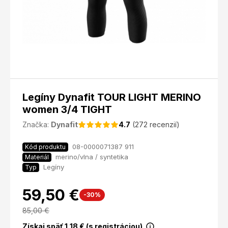
Legíny Dynafit TOUR LIGHT MERINO
women 3/4 TIGHT
Značka:
Dynafit
4.7
(272 recenzií)
08-0000071387 911
Kód produktu
merino/vlna / syntetika
Materiál
Legíny
Typ
59,50 €
-30%
85,00
€
Získaj späť
1,18
€ (s registráciou)