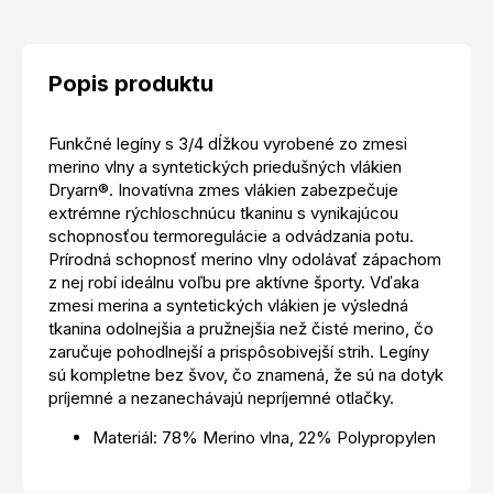
Popis produktu
Funkčné legíny s 3/4 dĺžkou vyrobené zo zmesi
merino vlny a syntetických priedušných vlákien
Dryarn®. Inovatívna zmes vlákien zabezpečuje
extrémne rýchloschnúcu tkaninu s vynikajúcou
schopnosťou termoregulácie a odvádzania potu.
Prírodná schopnosť merino vlny odolávať zápachom
z nej robí ideálnu voľbu pre aktívne športy. Vďaka
zmesi merina a syntetických vlákien je výsledná
tkanina odolnejšia a pružnejšia než čisté merino, čo
zaručuje pohodlnejší a prispôsobivejší strih. Legíny
sú kompletne bez švov, čo znamená, že sú na dotyk
príjemné a nezanechávajú nepríjemné otlačky.
Materiál: 78% Merino vlna, 22% Polypropylen