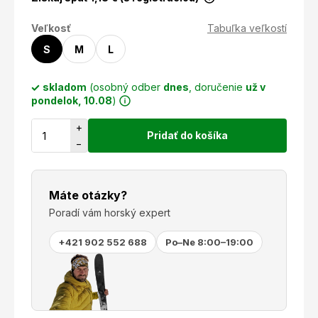
Veľkosť
Tabuľka veľkostí
S
M
L
skladom
(osobný odber
dnes
, doručenie
už v
pondelok, 10.08
)
+
Pridať do košíka
−
Máte otázky?
Poradí vám horský expert
+421 902 552 688
Po–Ne 8:00–19:00