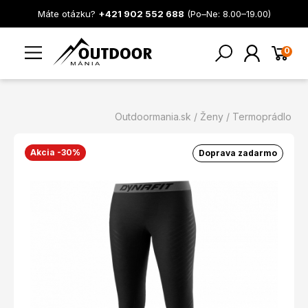
Máte otázku?
+421 902 552 688
(Po–Ne: 8.00–19.00)
0
Outdoormania.sk
Ženy
Termoprádlo
Akcia -30%
Doprava zadarmo