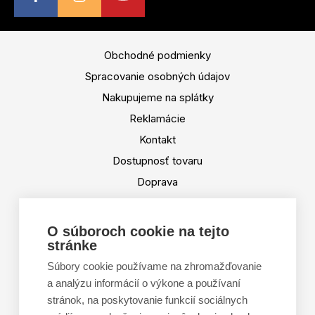
Obchodné podmienky
Spracovanie osobných údajov
Nakupujeme na splátky
Reklamácie
Kontakt
Dostupnosť tovaru
Doprava
Platba
Výmena a vrátenie tovaru
O súboroch cookie na tejto
stránke
Tabuľka veľkostí
Doporučená dĺžka lyží
Súbory cookie používame na zhromažďovanie
a analýzu informácií o výkone a používaní
Vypaľovanie papúč
stránok, na poskytovanie funkcií sociálnych
Veľkosti skeletu lyžiarok