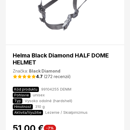
Helma Black Diamond HALF DOME
HELMET
Značka:
Black Diamond
4.7
(272 recenzií)
99104255 DENIM
Kód produktu
unisex
Pohlavie
Vysoko odolné (hardshell)
Typ
310 g
Hmotnosť
Lezenie / Skialpinizmus
Aktivita/Využitie
51,00 €
-7%