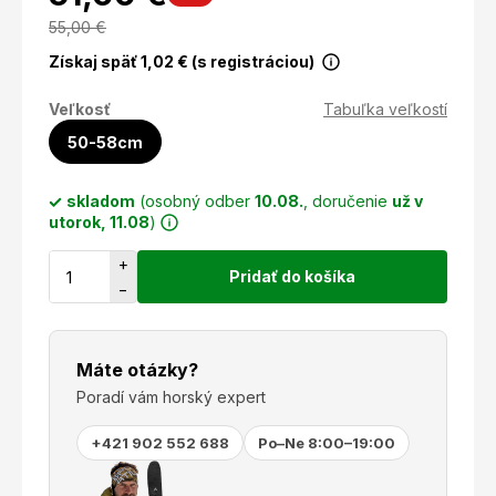
55,00
€
Získaj späť
1,02
€ (s registráciou)
Veľkosť
Tabuľka veľkostí
50-58cm
skladom
(osobný odber
10.08.
, doručenie
už v
utorok, 11.08
)
+
Pridať do košíka
−
Máte otázky?
Poradí vám horský expert
+421 902 552 688
Po–Ne 8:00–19:00