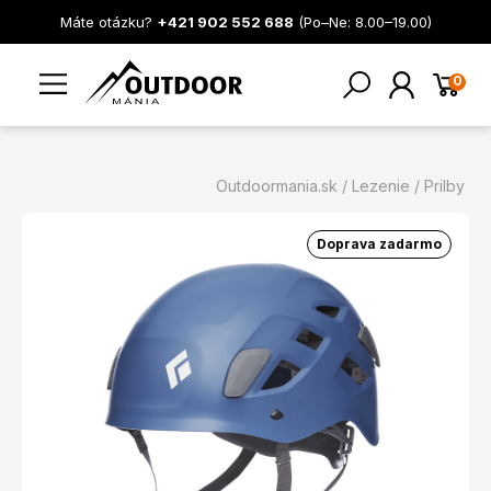
Máte otázku?
+421 902 552 688
(Po–Ne: 8.00–19.00)
0
Outdoormania.sk
Lezenie
Prilby
Doprava zadarmo