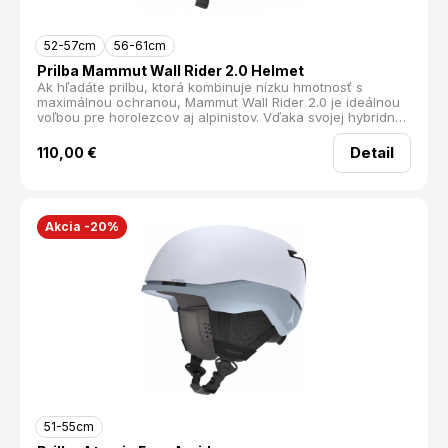
52-57cm
56-61cm
Prilba Mammut Wall Rider 2.0 Helmet
Ak hľadáte prilbu, ktorá kombinuje nízku hmotnosť s
maximálnou ochranou, Mammut Wall Rider 2.0 je ideálnou
voľbou pre horolezcov aj alpinistov. Vďaka svojej hybridnej
konštrukcii poskytuje spoľahlivú ochranu pri pádoch aj
proti padajúcim kameňom, pričom si zachováva
Detail
110,00
€
mimoriadne nízku hmotnosť.
Akcia -20%
51-55cm