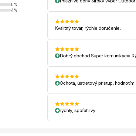
Priaznive ceny Siroky vyber Outdoor
0%
4%
Kvalitný tovar, rýchle doručenie.
Dobrý obchod Super komunikácia Rý
Ochota, ústretový pristup, hodnotím
rýchly, spoľahlivý