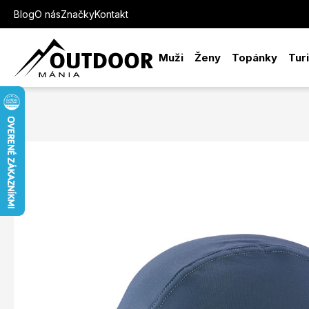
Blog
O nás
Značky
Kontakt
Muži
Ženy
Topánky
Tur