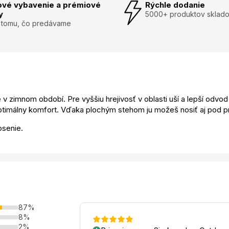
ové vybavenie a prémiové
Rýchle dodanie
y
5000+ produktov sklad
 tomu, čo predávame
v zimnom období. Pre vyššiu hrejivosť v oblasti uší a lepší odvo
timálny komfort. Vďaka plochým stehom ju možeš nosiť aj pod pr
osenie.
87%
8%
2%