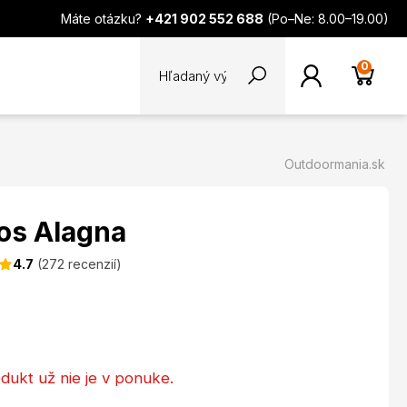
Máte otázku?
+421 902 552 688
(Po–Ne: 8.00–19.00)
0
Outdoormania.sk
os Alagna
4.7
(272 recenzií)
dukt už nie je v ponuke.