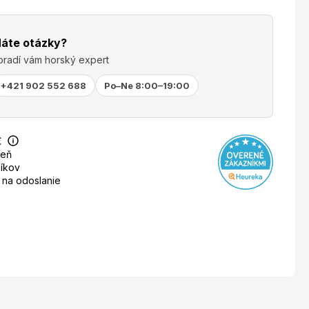
áte otázky?
oradí vám horský expert
+421 902 552 688
Po–Ne 8:00–19:00
€
deň
íkov
 na odoslanie