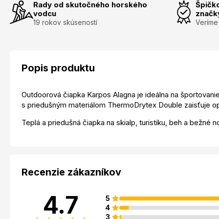
Rady od skutočného horského
Špičk
vodcu
značk
19 rokov skúseností
Veríme
Popis produktu
Outdoorová čiapka Karpos Alagna je ideálna na športovanie 
s priedušným materiálom ThermoDrytex Double zaisťuje op
Teplá a priedušná čiapka na skialp, turistiku, beh a bežné n
Recenzie zákazníkov
4.7
5
4
3