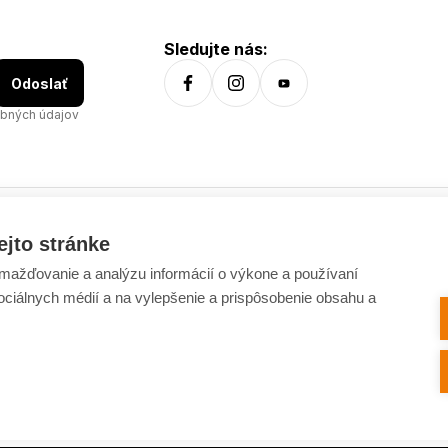
Sledujte nás:
Odoslať
bných údajov
ejto stránke
Všetko o nákupe
ažďovanie a analýzu informácií o výkone a používaní
Dostupnosť tovaru
sociálnych médií a na vylepšenie a prispôsobenie obsahu a
Spracovanie osobných údajov
Platba
Výmena a vrátenie tovaru