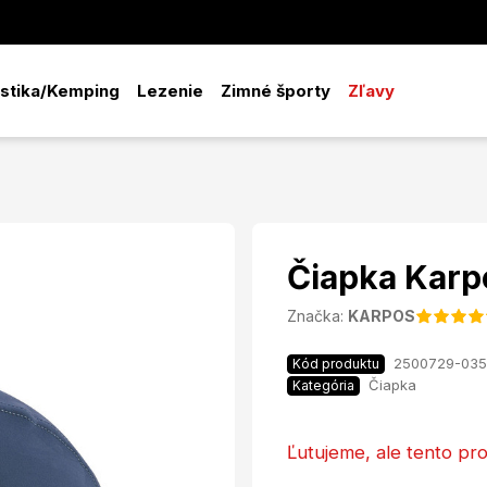
istika/Kemping
Lezenie
Zimné športy
Zľavy
Čiapka Karp
Značka:
KARPOS
2500729-035
Kód produktu
Čiapka
Kategória
Ľutujeme, ale tento pro