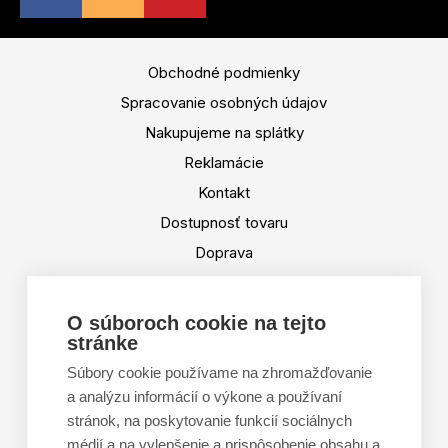
Obchodné podmienky
Spracovanie osobných údajov
Nakupujeme na splátky
Reklamácie
Kontakt
Dostupnosť tovaru
Doprava
Platba
Výmena a vrátenie tovaru
O súboroch cookie na tejto
stránke
Tabuľka veľkostí
Doporučená dĺžka lyží
Súbory cookie používame na zhromažďovanie
a analýzu informácií o výkone a používaní
Vypaľovanie papúč
stránok, na poskytovanie funkcií sociálnych
Veľkosti skeletu lyžiarok
médií a na vylepšenie a prispôsobenie obsahu a