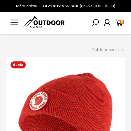
Máte otázku?
+421 902 552 688
(Po–Ne: 8.00–19.00)
0
Outdoormania.sk
Akcia