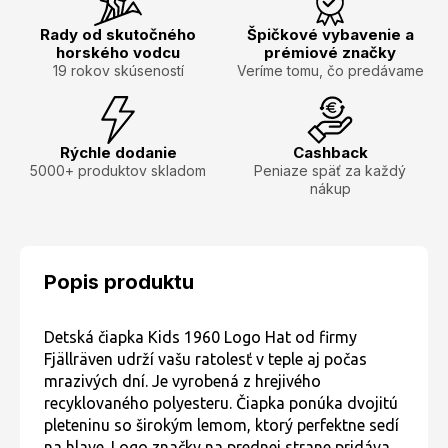
Rady od skutočného
Špičkové vybavenie a
horského vodcu
prémiové značky
19 rokov skúseností
Veríme tomu, čo predávame
Rýchle dodanie
Cashback
5000+ produktov skladom
Peniaze späť za každý
nákup
Popis produktu
Detská čiapka Kids 1960 Logo Hat od firmy
Fjällräven udrží vašu ratolesť v teple aj počas
mrazivých dní. Je vyrobená z hrejivého
recyklovaného polyesteru. Čiapka ponúka dvojitú
pleteninu so širokým lemom, ktorý perfektne sedí
na hlave. Logo značky na prednej strane pridáva