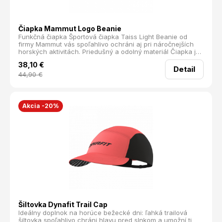
Čiapka Mammut Logo Beanie
Funkčná čiapka Športová čiapka Taiss Light Beanie od
firmy Mammut vás spoľahlivo ochráni aj pri náročnejších
horských aktivitách. Priedušný a odolný materiál Čiapka je
vyrobená z vysoko funkčného materiálu, ktorý aktívne
38,10
€
odvádza vlhkosť od tela. Vďaka obsahu polyamidu je
Detail
tkanina odolná a ľahký elastický materiál zabezpečuje
44,90
€
pohodlné nosenie. Vhodná na aktívny zimný šport Čiapka
je ideálna na zimné športy a outdoorové aktivity. Kombinujte
ju s kvalitnými rukavicami a užite si svoje dobrodružstvá
naplno. Hlavné prednosti Taiss Light Beanie: Priedušná
Akcia -20%
Rýchloschnúca Odolná Športový strih Materiál: 50% vlna,
50% recyklovaný akryl Izolačný materiál: Mix Hmotnosť (g):
60
Šiltovka Dynafit Trail Cap
Ideálny doplnok na horúce bežecké dni: ľahká trailová
šiltovka spoľahlivo chráni hlavu pred slnkom a umožní ti