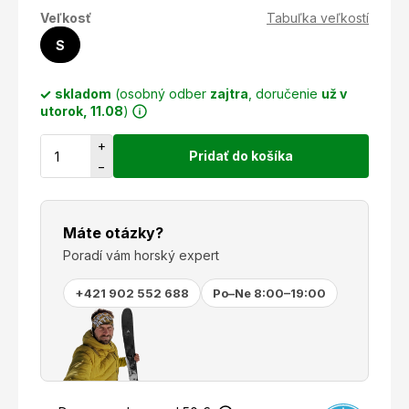
Veľkosť
Tabuľka veľkostí
S
skladom
(osobný odber
zajtra
, doručenie
už v
utorok, 11.08
)
+
Pridať do košíka
−
Máte otázky?
Poradí vám horský expert
+421 902 552 688
Po–Ne 8:00–19:00