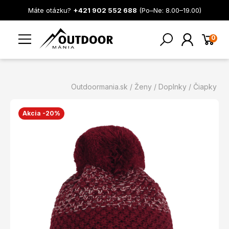
Máte otázku?
+421 902 552 688
(Po–Ne: 8.00–19.00)
0
Outdoormania.sk
Ženy
Doplnky
Čiapky
Akcia -20%