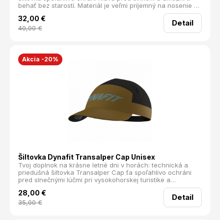
behať bez starostí. Materiál je veľmi príjemný na nosenie a
rýchlo a efektívne odvádza pot. Vysoko priedušné panely s
32,00
€
mikroperforáciou zabezpečujú optimálnu cirkuláciu
Detail
vzduchu, takže sa neprehreješ ani pri intenzívnom výkone
40,00
€
a vysokých teplotách.
Akcia -20%
Šiltovka Dynafit Transalper Cap Unisex
Tvoj doplnok na krásne letné dni v horách: technická a
priedušná šiltovka Transalper Cap ťa spoľahlivo ochráni
pred slnečnými lúčmi pri vysokohorskej turistike a
horolezectve.
28,00
€
Detail
35,00
€