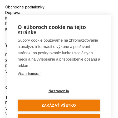
Obchodné podmienky
Doprava
Nakupujeme na splátky
Reklamácie
O súboroch cookie na tejto
Kontakt
stránke
Súbory cookie používame na zhromažďovanie
Všetko o nákupe
a analýzu informácií o výkone a používaní
stránok, na poskytovanie funkcií sociálnych
Dostupnosť tovaru
médií a na vylepšenie a prispôsobenie obsahu a
Spracovanie osobných údajov
reklám.
Platba
Výmena a vrátenie tovaru
Viac informácií
Ostatné
Nastavenia
Tabuľka veľkostí
Doporučená dĺžka lyží
ZAKÁZAŤ VŠETKO
Vypaľovanie papúč
Veľkosti skeletu lyžiarok