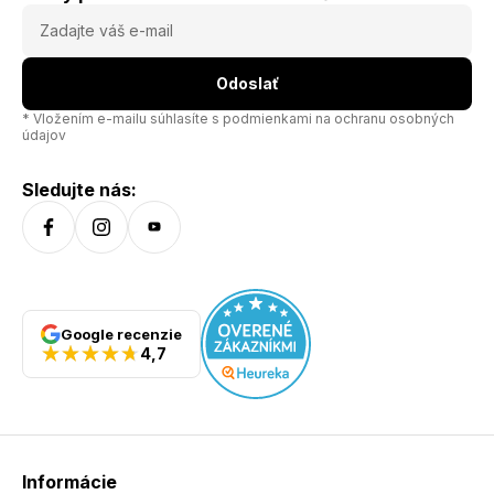
polyakryl, 4 % polyamid, 1 % elastan
Odoslať
* Vložením e-mailu súhlasíte s
podmienkami na ochranu osobných
údajov
Sledujte nás:
Google recenzie
4,7
Informácie