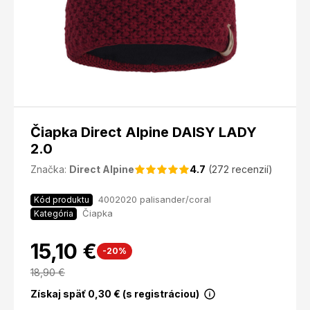
Čiapka Direct Alpine DAISY LADY
2.0
Značka:
Direct Alpine
4.7
(272 recenzií)
4002020 palisander/coral
Kód produktu
Čiapka
Kategória
15,10 €
-20%
18,90
€
Získaj späť
0,30
€ (s registráciou)