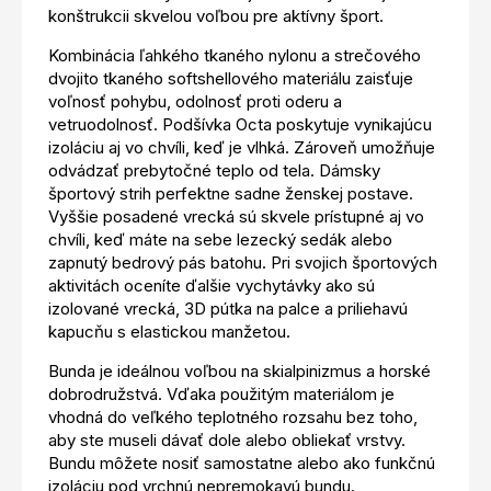
konštrukcii skvelou voľbou pre aktívny šport.
Kombinácia ľahkého tkaného nylonu a strečového
dvojito tkaného softshellového materiálu zaisťuje
voľnosť pohybu, odolnosť proti oderu a
vetruodolnosť. Podšívka Octa poskytuje vynikajúcu
izoláciu aj vo chvíli, keď je vlhká. Zároveň umožňuje
odvádzať prebytočné teplo od tela. Dámsky
športový strih perfektne sadne ženskej postave.
Vyššie posadené vrecká sú skvele prístupné aj vo
chvíli, keď máte na sebe lezecký sedák alebo
zapnutý bedrový pás batohu. Pri svojich športových
aktivitách oceníte ďalšie vychytávky ako sú
izolované vrecká, 3D pútka na palce a priliehavú
kapucňu s elastickou manžetou.
Bunda je ideálnou voľbou na skialpinizmus a horské
dobrodružstvá. Vďaka použitým materiálom je
vhodná do veľkého teplotného rozsahu bez toho,
aby ste museli dávať dole alebo obliekať vrstvy.
Bundu môžete nosiť samostatne alebo ako funkčnú
izoláciu pod vrchnú nepremokavú bundu.