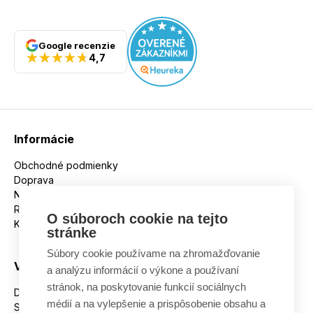
polyamid, 25% polyamid; podšívka: 100% recyklovaný
polyamid; izolácia: 100% husacie páperie (obsahuje
netextilné časti živočíšne Izolace: DRY DOWN 800 cuin
Plnivosť peria (cuin): 800 Kapucňa: Integrovaná Strihové
Google recenzie
špecifiká: Regular Fit Hmotnosť (g): 333
4,7
Informácie
Obchodné podmienky
Doprava
Nakupujeme na splátky
Reklamácie
O súboroch cookie na tejto
Kontakt
stránke
Súbory cookie používame na zhromažďovanie
Všetko o nákupe
a analýzu informácií o výkone a používaní
stránok, na poskytovanie funkcií sociálnych
Dostupnosť tovaru
médií a na vylepšenie a prispôsobenie obsahu a
Spracovanie osobných údajov