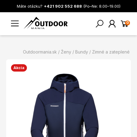
Máte otázku?
+421 902 552 688
(Po–Ne: 8.00–19.00)
0
Outdoormania.sk
Ženy
Bundy
Zimné a zateplené
Akcia