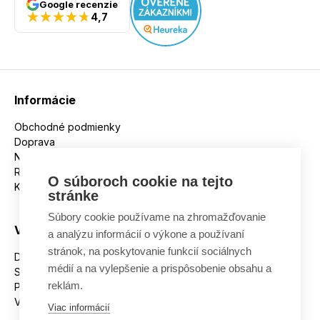
Google recenzie
4,7
Informácie
Obchodné podmienky
Doprava
Nakupujeme na splátky
Reklamácie
O súboroch cookie na tejto
Kontakt
stránke
Súbory cookie používame na zhromažďovanie
Všetko o nákupe
a analýzu informácií o výkone a používaní
stránok, na poskytovanie funkcií sociálnych
Dostupnosť tovaru
médií a na vylepšenie a prispôsobenie obsahu a
Spracovanie osobných údajov
reklám.
Platba
Výmena a vrátenie tovaru
Viac informácií