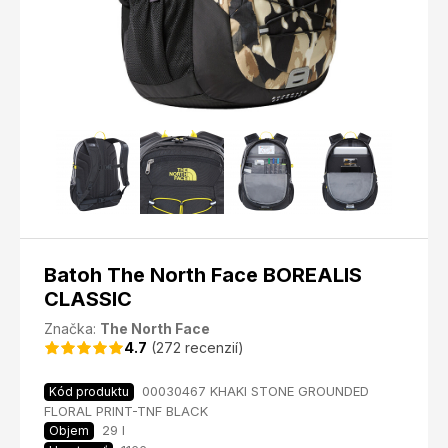
Batoh The North Face BOREALIS
CLASSIC
Značka:
The North Face
4.7
(272 recenzií)
00030467 KHAKI STONE GROUNDED
Kód produktu
FLORAL PRINT-TNF BLACK
29 l
Objem