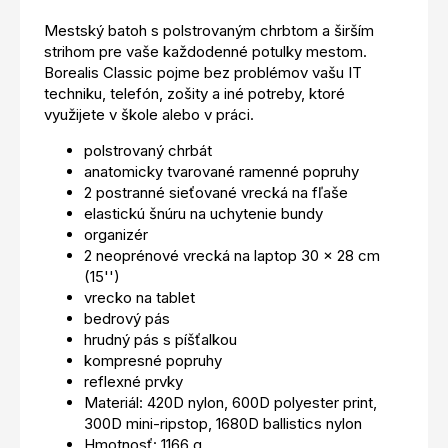
Mestský batoh s polstrovaným chrbtom a širším
strihom pre vaše každodenné potulky mestom.
Borealis Classic pojme bez problémov vašu IT
techniku, telefón, zošity a iné potreby, ktoré
využijete v škole alebo v práci.
polstrovaný chrbát
anatomicky tvarované ramenné popruhy
2 postranné sieťované vrecká na fľaše
elastickú šnúru na uchytenie bundy
organizér
2 neoprénové vrecká na laptop 30 x 28 cm
(15'')
vrecko na tablet
bedrový pás
hrudný pás s píšťalkou
kompresné popruhy
reflexné prvky
Materiál: 420D nylon, 600D polyester print,
300D mini-ripstop, 1680D ballistics nylon
Hmotnosť: 1166 g