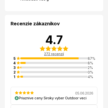
Recenzie zákazníkov
4.7
272 recenzií
5
87%
4
8%
3
2%
2
0%
1
4%
05.06.2026
Priaznive ceny Siroky vyber Outdoor veci