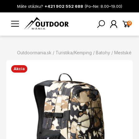
Máte otázku?
+421 902 552 688
(Po–Ne: 8.00–19.00)
0
Outdoormania.sk
Turistika/Kemping
Batohy
Mestské
Akcia