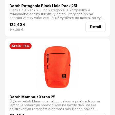
Batoh Patagonia Black Hole Pack 25L
Black Hole Pack 25L od Patagonia je kompaktný a
mimoriadne odolný turistický batoh, ktorý spoľahlivo
ochráni všetky vaše veci, či už vyrážate do mesta, na výlet
alebo do prírody. Vďaka pevnej konštrukcii a
122,40
€
premyslenému usporiadaniu ponúka dostatok priestoru na
Detail
mikinu, notebook aj nepremokavé pončo. Ak máte radi
144,00
€
poriadok, tento batoh vás nesklame. Množstvo praktických
vreciek umožní bezpečné uloženie všetkých drobností, ako
sú peňaženka, občerstvenie či fľaša s vodou. Black Hole
Pack 25L vám poskytne spoľahlivosť a funkčnosť na každý
Akcia -15%
deň. Materiál: 100% recyklovaný polyesterový ripstop s
laminátem TPU Objem: 25 L Hmotnosť: 640 g
Batoh Mammut Xeron 25
Štýlový batoh Mammut s rolltop vekom a priehradkou na
laptop je výborným spoločníkom na každý deň. Vďaka
polstrovaným ramenám a chrbátu Vás žiaden náklad
nebude ťažiť a o priehľadnosť nákladu sa postará