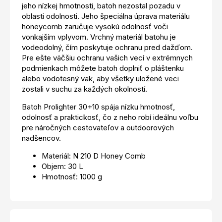
jeho nízkej hmotnosti, batoh nezostal pozadu v
oblasti odolnosti. Jeho špeciálna úprava materiálu
honeycomb zaručuje vysokú odolnosť voči
vonkajším vplyvom. Vrchný materiál batohu je
vodeodolný, čím poskytuje ochranu pred dažďom.
Pre ešte väčšiu ochranu vašich vecí v extrémnych
podmienkach môžete batoh doplniť o pláštenku
alebo vodotesný vak, aby všetky uložené veci
zostali v suchu za každých okolností.
Batoh Prolighter 30+10 spája nízku hmotnosť,
odolnosť a praktickosť, čo z neho robí ideálnu voľbu
pre náročných cestovateľov a outdoorových
nadšencov.
Materiál: N 210 D Honey Comb
Objem: 30 L
Hmotnosť: 1000 g