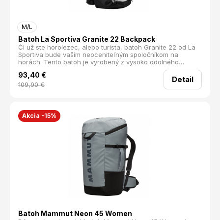
M/L
Batoh La Sportiva Granite 22 Backpack
Či už ste horolezec, alebo turista, batoh Granite 22 od La
Sportiva bude vaším neoceniteľným spoločníkom na
horách. Tento batoh je vyrobený z vysoko odolného
materiálu, ktorý spoľahlivo odoláva nástrahám skalnatého
93,40
€
terénu. Jeho dizajn je navrhnutý tak, aby vám poskytol
Detail
maximálnu voľnosť pohybu a pohodlie počas celodenných
109,90
€
výprav.
Akcia -15%
Batoh Mammut Neon 45 Women