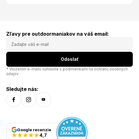
lezec oceníte vychytávky ako napríklad vak na lano, pútko
na lano, vnútorná slučka na karabíny alebo sieťovaná
vrecká na lezečky. polstrovaný chrbát a ramená z
pohodlnej EVA peny čelné vrecko na zips extra dlhý zips na
hlavnej komore slučka na karabíny pútko na lano vak na
lano(súčasť batoha) vnútorné vrecko na zips s kľúčenkou
Hmotnosť - 1000g
Zľavy pre outdoormaniakov na váš email:
Odoslať
* Vložením e-mailu súhlasíte s
podmienkami na ochranu osobných
údajov
Sledujte nás:
Google recenzie
4,7