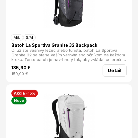
M/L
S/M
Batoh La Sportiva Granite 32 Backpack
Či už ste vášnivý lezec alebo turista, batoh La Sportiva
Granite 32 sa stane vaším verným spoločníkom na každom
kroku. Tento batoh je navrhnutý tak, aby zvládal celoročné
výzvy v horách s ľahkosťou a spoľahlivosťou.
135,90
€
Detail
159,90
€
Akcia -15%
Nové