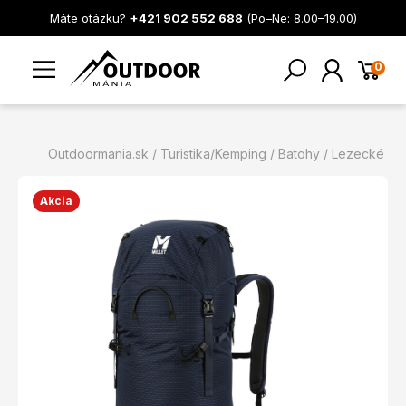
Máte otázku?
+421 902 552 688
(Po–Ne: 8.00–19.00)
0
Outdoormania.sk
Turistika/Kemping
Batohy
Lezecké
Akcia