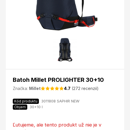
Batoh Millet PROLIGHTER 30+10
Značka:
Millet
4.7
(272 recenzií)
3011808 SAPHIR NEW
Kód produktu
30+10 l
Objem
Ľutujeme, ale tento produkt už nie je v