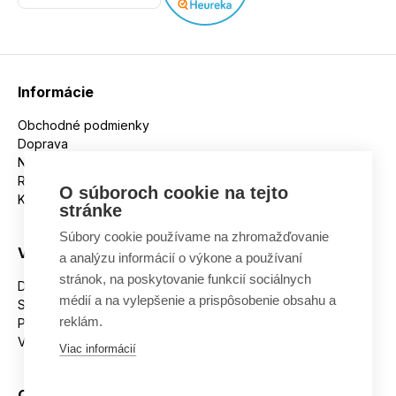
Informácie
Obchodné podmienky
Doprava
Nakupujeme na splátky
Reklamácie
O súboroch cookie na tejto
Kontakt
stránke
Súbory cookie používame na zhromažďovanie
Všetko o nákupe
a analýzu informácií o výkone a používaní
stránok, na poskytovanie funkcií sociálnych
Dostupnosť tovaru
médií a na vylepšenie a prispôsobenie obsahu a
Spracovanie osobných údajov
reklám.
Platba
Výmena a vrátenie tovaru
Viac informácií
Ostatné